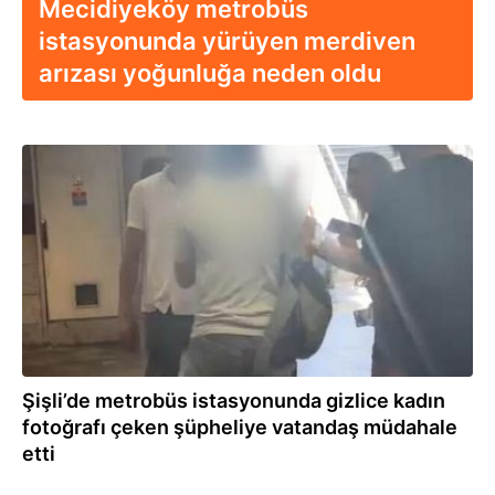
Mecidiyeköy metrobüs
istasyonunda yürüyen merdiven
arızası yoğunluğa neden oldu
23.06.2026
Şişli’de metrobüs istasyonunda gizlice kadın
fotoğrafı çeken şüpheliye vatandaş müdahale
etti