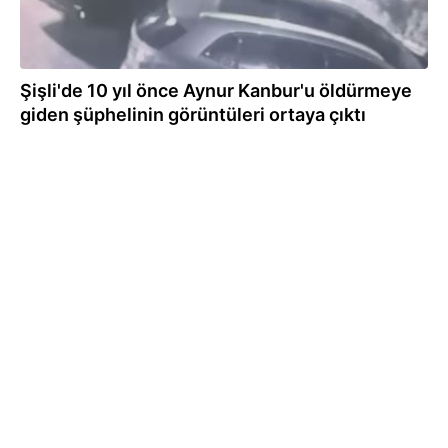
Şişli'de 10 yıl önce Aynur Kanbur'u öldürmeye
giden şüphelinin görüntüleri ortaya çıktı