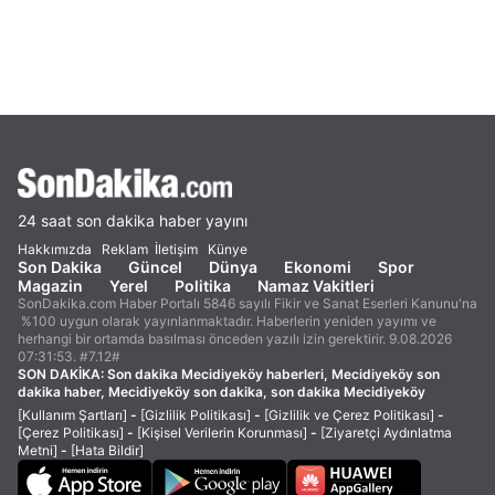
24 saat son dakika haber yayını
Hakkımızda
Reklam
İletişim
Künye
Son Dakika
Güncel
Dünya
Ekonomi
Spor
Magazin
Yerel
Politika
Namaz Vakitleri
SonDakika.com Haber Portalı 5846 sayılı Fikir ve Sanat Eserleri Kanunu'na
%100 uygun olarak yayınlanmaktadır. Haberlerin yeniden yayımı ve
herhangi bir ortamda basılması önceden yazılı izin gerektirir. 9.08.2026
07:31:53. #7.12#
SON DAKİKA:
Son dakika Mecidiyeköy haberleri, Mecidiyeköy son
dakika haber, Mecidiyeköy son dakika, son dakika Mecidiyeköy
[Kullanım Şartları]
-
[Gizlilik Politikası]
-
[Gizlilik ve Çerez Politikası]
-
[Çerez Politikası]
-
[Kişisel Verilerin Korunması]
-
[Ziyaretçi Aydınlatma
Metni]
-
[Hata Bildir]