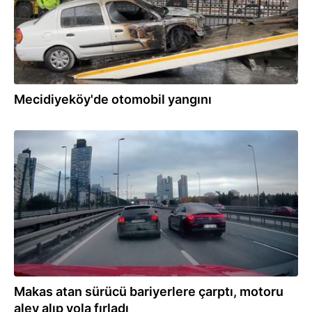
Mecidiyeköy'de otomobil yangını
28.12.2025
Makas atan sürücü bariyerlere çarptı, motoru
alev alıp yola fırladı