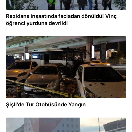
Rezidans inşaatında faciadan dönüldü! Vinç
öğrenci yurduna devrildi
09.09.2025
Şişli'de Tur Otobüsünde Yangın
07.08.2025