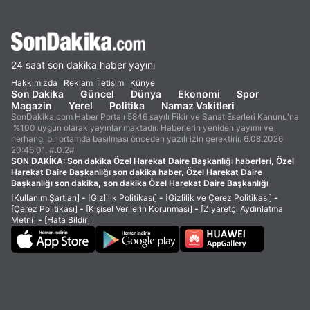
24 saat son dakika haber yayını
Hakkımızda
Reklam
İletişim
Künye
Son Dakika
Güncel
Dünya
Ekonomi
Spor
Magazin
Yerel
Politika
Namaz Vakitleri
SonDakika.com Haber Portalı 5846 sayılı Fikir ve Sanat Eserleri Kanunu'na
%100 uygun olarak yayınlanmaktadır. Haberlerin yeniden yayımı ve
herhangi bir ortamda basılması önceden yazılı izin gerektirir. 6.08.2026
20:46:01. #.0.2#
SON DAKİKA:
Son dakika Özel Harekat Daire Başkanlığı haberleri, Özel
Harekat Daire Başkanlığı son dakika haber, Özel Harekat Daire
Başkanlığı son dakika, son dakika Özel Harekat Daire Başkanlığı
[Kullanım Şartları]
-
[Gizlilik Politikası]
-
[Gizlilik ve Çerez Politikası]
-
[Çerez Politikası]
-
[Kişisel Verilerin Korunması]
-
[Ziyaretçi Aydınlatma
Metni]
-
[Hata Bildir]