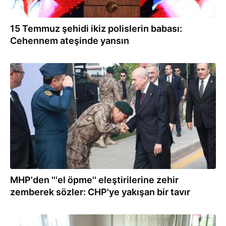
15 Temmuz şehidi ikiz polislerin babası:
Cehennem ateşinde yansın
16.07.2024
MHP'den '''el öpme'' eleştirilerine zehir
zemberek sözler: CHP'ye yakışan bir tavır
15.07.2024