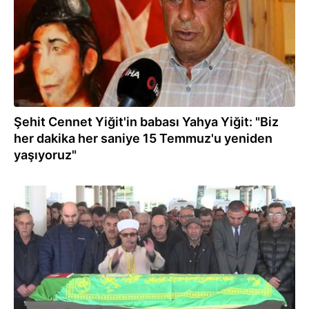
Şehit Cennet Yiğit'in babası Yahya Yiğit: "Biz
her dakika her saniye 15 Temmuz'u yeniden
yaşıyoruz"
20.01.2025