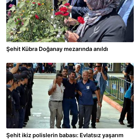
Şehit Kübra Doğanay mezarında anıldı
11.07.2026
Şehit ikiz polislerin babası: Evlatsız yaşarım