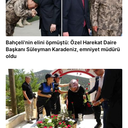
Bahçeli'nin elini öpmüştü: Özel Harekat Daire
Başkanı Süleyman Karadeniz, emniyet müdürü
oldu
15.07.2025