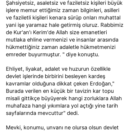
Şahsiyetsiz, asaletsiz ve faziletsiz kişileri büyük
işlere memur ettiğimiz zaman bilginleri, asilleri
ve faziletli kişileri kenara sürüp onları muhattal
yani işe yaramaz hale getirmiş oluruz. Rabbimiz
de Kur'an'ı Kerim'de Allah size emanetleri
mutlaka ehline vermenizi ve insanlar arasında
hükmettiğiniz zaman adaletle hükmetmenizi
emreder buyurmuştur. " diye konuştu.
Ehliyet, liyakat, adalet ve huzurun özellikle
devlet işlerinde birbirini besleyen kardeş
kavramlar olduğuna dikkat çeken Erdoğan,"
Burada verilen en küçük bir tavizin kar topu
misali gittikçe büyüyerek hangi zorluklara Allah
muhafaza hangi yıkımlara yol açtığı yine tarih
sayfalarında mevcuttur" dedi.
Mevki, konumu, unvanı ne olursa olsun devlet