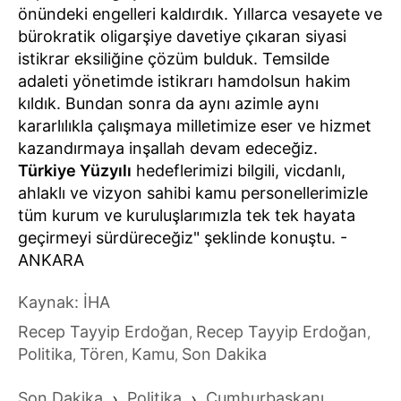
önündeki engelleri kaldırdık. Yıllarca vesayete ve
bürokratik oligarşiye davetiye çıkaran siyasi
istikrar eksiliğine çözüm bulduk. Temsilde
adaleti yönetimde istikrarı hamdolsun hakim
kıldık. Bundan sonra da aynı azimle aynı
kararlılıkla çalışmaya milletimize eser ve hizmet
kazandırmaya inşallah devam edeceğiz.
Türkiye Yüzyılı
hedeflerimizi bilgili, vicdanlı,
ahlaklı ve vizyon sahibi kamu personellerimizle
tüm kurum ve kuruluşlarımızla tek tek hayata
geçirmeyi sürdüreceğiz" şeklinde konuştu. -
ANKARA
Kaynak: İHA
Recep Tayyip Erdoğan
Recep Tayyip Erdoğan
,
,
Politika
Tören
Kamu
Son Dakika
,
,
,
Son Dakika
›
Politika
›
Cumhurbaşkanı