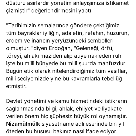
düsturu asırlardır yönetim anlayışımıza istikamet
çizmiştir" değerlendirmesini yaptı
"Tarihimizin semalarında göndere çektiğimiz
tüm bayraklar iyiliğin, adaletin, refahın, huzurun,
erdem ve inancın yeryüzündeki sembolleri
olmuştur. "diyen Erdoğan, "Geleneği, örfü,
töreyi, ahlakı maziden alıp atiye nakleden ruh
işte bu milli bünyede bu milli şuurda mahfuzdur.
Bugün etik olarak nitelendirdiğimiz tüm vasıflar,
milli seciyemizde yine bu kavramlarla tebellüğ
etmiştir.
Devlet yönetimi ve kamu hizmetindeki istikrarın
sağlanmasında bilgi, ahlak, ehliyet ve liyakate
verilen önem hiç şüphesiz büyük rol oynamıştır.
Nizamülmülk
siyasetname adlı eserinde bin yıl
öteden bu hususu bakınız nasıl ifade ediyor.