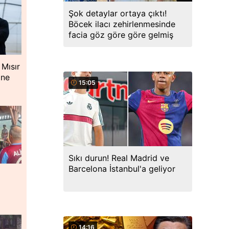
Şok detaylar ortaya çıktı!
Böcek ilacı zehirlenmesinde
facia göz göre göre gelmiş
 Mısır
ine
15:05
Sıkı durun! Real Madrid ve
Barcelona İstanbul'a geliyor
14:16