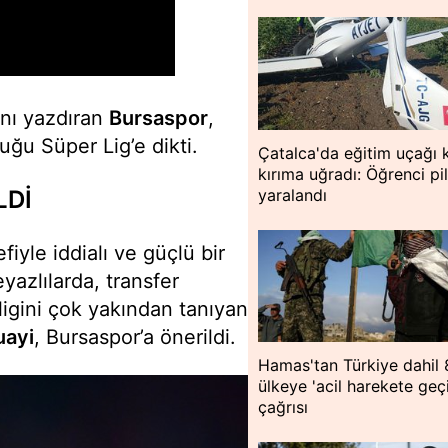
ını yazdıran
Bursaspor
,
ğu Süper Lig’e dikti.
Çatalca'da eğitim uçağı 
kırıma uğradı: Öğrenci pi
yaralandı
LDİ
yle iddialı ve güçlü bir
yazlılarda, transfer
ligini çok yakından tanıyan
uayi
, Bursaspor’a önerildi.
Hamas'tan Türkiye dahil 
ülkeye 'acil harekete geç
çağrısı