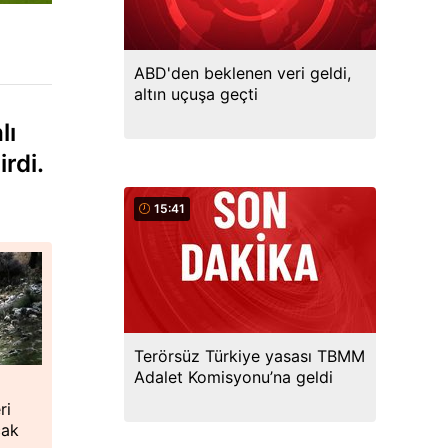
ABD'den beklenen veri geldi,
altın uçuşa geçti
lı
rdi.
15:41
Terörsüz Türkiye yasası TBMM
Adalet Komisyonu’na geldi
i
ri
cak