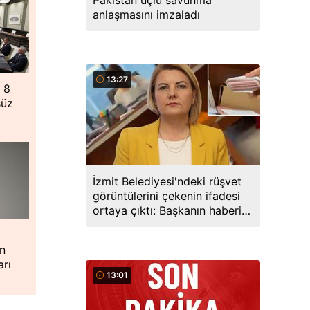
Pakistan üçlü savunma
anlaşmasını imzaladı
13:27
 8
süz
İzmit Belediyesi'ndeki rüşvet
görüntülerini çekenin ifadesi
ortaya çıktı: Başkanın haberi
varmış
ın
arı
13:01