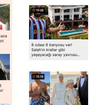
15:28
kaza
lot
8 odası 6 banyosu var!
Salah'ın krallar gibi
yaşayacağı saray yavrusu
ortaya çıktı
15:19
8
in'