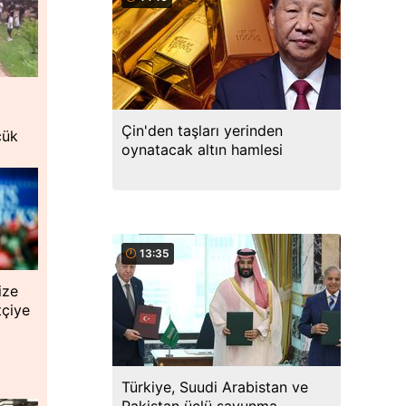
Çin'den taşları yerinden
çük
oynatacak altın hamlesi
13:35
ize
tçiye
Türkiye, Suudi Arabistan ve