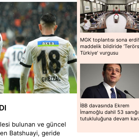
MGK toplantısı sona erdi!
maddelik bildiride ‘Terör
Türkiye’ vurgusu
İBB davasında Ekrem
DI
İmamoğlu dahil 53 sanığ
tutukluluğuna devam kar
elesi bulunan ve güncel
len Batshuayi, geride