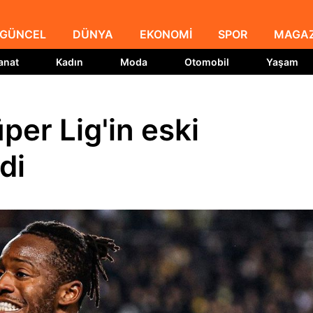
GÜNCEL
DÜNYA
EKONOMİ
SPOR
MAGAZ
anat
Kadın
Moda
Otomobil
Yaşam
per Lig'in eski
di