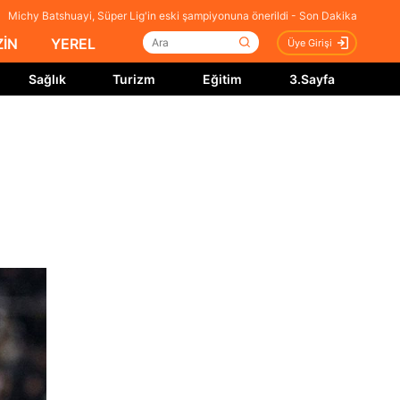
Michy Batshuayi, Süper Lig'in eski şampiyonuna önerildi - Son Dakika
İN
YEREL
Üye Girişi
Sağlık
Turizm
Eğitim
3.Sayfa