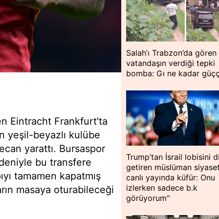
Salah’ı Trabzon’da gören
vatandaşın verdiği tepki
bomba: Gı ne kadar güç
n Eintracht Frankfurt'ta
n yeşil-beyazlı kulübe
ecan yarattı. Bursaspor
Trump’tan İsrail lobisini d
deniyle bu transfere
getiren müslüman siyase
apıyı tamamen kapatmış
canlı yayında küfür: Onu
izlerken sadece b.k
arın masaya oturabileceği
görüyorum"