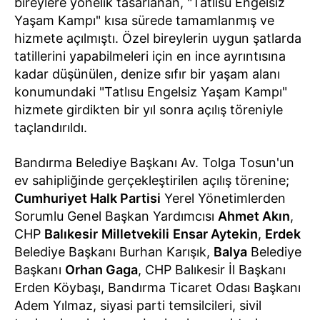
bireylere yönelik tasarlanan, "Tatlısu Engelsiz
Yaşam Kampı" kısa sürede tamamlanmış ve
hizmete açılmıştı. Özel bireylerin uygun şatlarda
tatillerini yapabilmeleri için en ince ayrıntısına
kadar düşünülen, denize sıfır bir yaşam alanı
konumundaki "Tatlısu Engelsiz Yaşam Kampı"
hizmete girdikten bir yıl sonra açılış töreniyle
taçlandırıldı.
Bandırma Belediye Başkanı Av. Tolga Tosun'un
ev sahipliğinde gerçekleştirilen açılış törenine;
Cumhuriyet Halk Partisi
Yerel Yönetimlerden
Sorumlu Genel Başkan Yardımcısı
Ahmet Akın
,
CHP
Balıkesir
Milletvekili
Ensar Aytekin
,
Erdek
Belediye Başkanı Burhan Karışık,
Balya
Belediye
Başkanı
Orhan Gaga
, CHP Balıkesir İl Başkanı
Erden Köybaşı, Bandırma Ticaret Odası Başkanı
Adem Yılmaz, siyasi parti temsilcileri, sivil