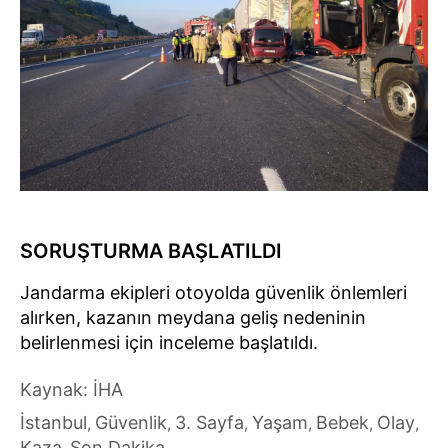
SORUŞTURMA BAŞLATILDI
Jandarma ekipleri otoyolda güvenlik önlemleri
alırken, kazanın meydana geliş nedeninin
belirlenmesi için inceleme başlatıldı.
Kaynak: İHA
İstanbul
Güvenlik
3. Sayfa
Yaşam
Bebek
Olay
,
,
,
,
,
,
Kaza
Son Dakika