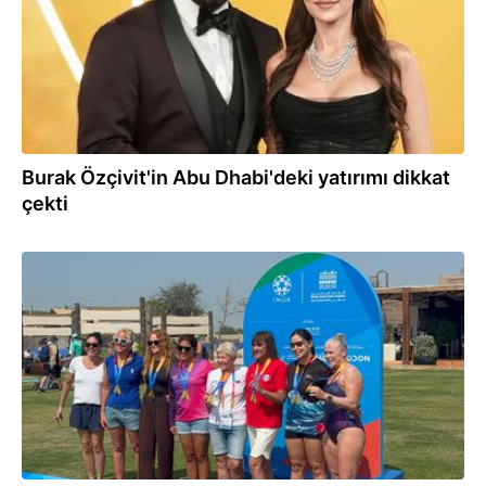
Burak Özçivit'in Abu Dhabi'deki yatırımı dikkat
çekti
07.02.2026