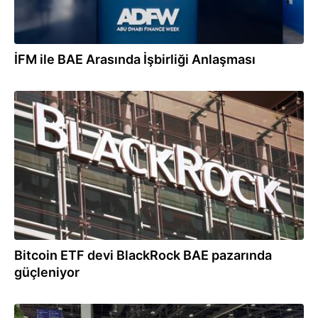
İFM ile BAE Arasında İşbirliği Anlaşması
18.11.2024
Bitcoin ETF devi BlackRock BAE pazarında
güçleniyor