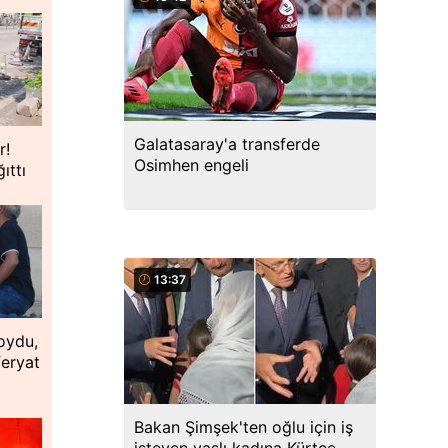
Galatasaray'a transferde
r!
Osimhen engeli
ıttı
13:37
oydu,
feryat
Bakan Şimşek'ten oğlu için iş