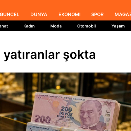
GÜNCEL
DÜNYA
EKONOMİ
SPOR
MAGAZ
anat
Kadın
Moda
Otomobil
Yaşam
 yatıranlar şokta