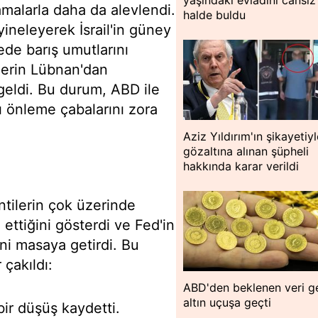
yaşındaki evladını cansız
malarla daha da alevlendi.
halde buldu
 yineleyerek İsrail'in güney
ede barış umutlarını
klerin Lübnan'dan
geldi. Bu durum, ABD ile
ı önleme çabalarını zora
Aziz Yıldırım'ın şikayetiy
gözaltına alınan şüpheli
hakkında karar verildi
ntilerin çok üzerinde
ttiğini gösterdi ve Fed'in
ini masaya getirdi. Bu
 çakıldı:
ABD'den beklenen veri ge
altın uçuşa geçti
ir düşüş kaydetti.