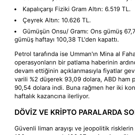
Kapalıçarşı Fiziki Gram Altın: 6.519 TL.
Çeyrek Altın: 10.626 TL.
Gümüşün Onsu/ Gramı: Ons gümüş 67,77
gümüş haftayı 100,38 TL'den kapattı.
Petrol tarafında ise Umman'ın Mina al Faha
operasyonların bir patlama haberinin ardı
devam ettiğinin açıklanmasıyla fiyatlar ge
varili %2 düşerek 93,09 dolara, ABD ham p
90,54 dolara indi. Buna rağmen her iki kont
haftalık kazancına ilerliyor.
DÖVİZ VE KRİPTO PARALARDA S
Güvenli liman arayışı ve jeopolitik riskleri