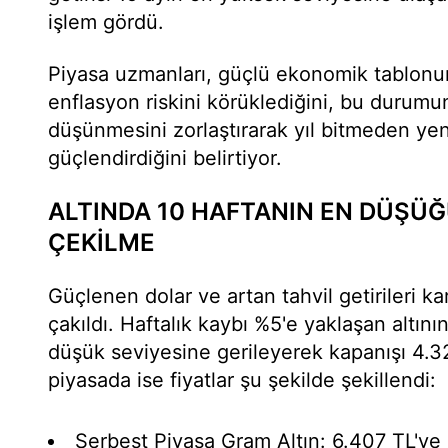
işlem gördü.
Piyasa uzmanları, güçlü ekonomik tablonun 
enflasyon riskini körüklediğini, bu durumun 
düşünmesini zorlaştırarak yıl bitmeden yeni b
güçlendirdiğini belirtiyor.
ALTINDA 10 HAFTANIN EN DÜŞÜĞ
ÇEKİLME
Güçlenen dolar ve artan tahvil getirileri kar
çakıldı. Haftalık kaybı %5'e yaklaşan altın
düşük seviyesine gerileyerek kapanışı 4.32
piyasada ise fiyatlar şu şekilde şekillendi:
Serbest Piyasa Gram Altın: 6.407 TL'ye