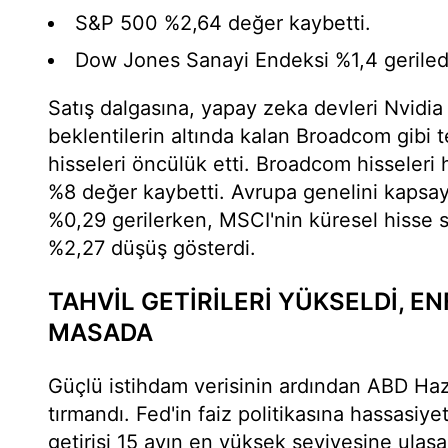
S&P 500 %2,64 değer kaybetti.
Dow Jones Sanayi Endeksi %1,4 geriled
Satış dalgasına, yapay zeka devleri Nvidia 
beklentilerin altında kalan Broadcom gibi te
hisseleri öncülük etti. Broadcom hisseleri 
%8 değer kaybetti. Avrupa genelini kaps
%0,29 gerilerken, MSCI'nin küresel hisse 
%2,27 düşüş gösterdi.
TAHVİL GETİRİLERİ YÜKSELDİ, E
MASADA
Güçlü istihdam verisinin ardından ABD Hazine
tırmandı. Fed'in faiz politikasına hassasiyeti
getirisi 15 ayın en yüksek seviyesine ula