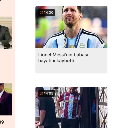
2
14:30
Lionel Messi'nin babası
hayatını kaybetti
14:05
39