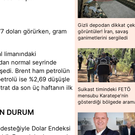
Gizli depodan dikkat çe
 doları görürken, gram
görüntüler! İran, savaş
ganimetlerini sergiledi
l limanındaki
ndan normal seyrinde
vşedi. Brent ham petrolün
etrolü ise %2,69 düşüşle
rat da son üç haftanın ilk
Suikast timindeki FETÖ
mensubu Karatepe'nin
gösterdiği bölgede aram
ON DURUM
n desteğiyle Dolar Endeksi