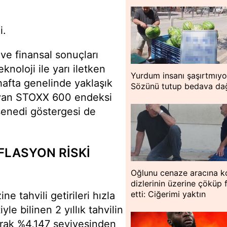
i.
ve finansal sonuçları
knoloji ile yarı iletken
Yurdum insanı şaşırtmıyo
hafta genelinde yaklaşık
Sözünü tutup bedava dağ
ayan STOXX 600 endeksi
senedi göstergesi de
NFLASYON RİSKİ
Oğlunu cenaze aracına k
dizlerinin üzerine çöküp 
etti: Ciğerimi yaktın
 tahvili getirileri hızla
yle bilinen 2 yıllık tahvilin
şarak %4,147 seviyesinden