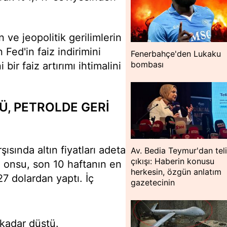
ve jeopolitik gerilimlerin
Fed'in faiz indirimini
Fenerbahçe'den Lukaku
bombası
ir faiz artırımı ihtimalini
Ü, PETROLDE GERİ
şısında altın fiyatları adeta
Av. Bedia Teymur'dan teli
çıkışı: Haberin konusu
ın onsu, son 10 haftanın en
herkesin, özgün anlatım
7 dolardan yaptı. İç
gazetecinin
 kadar düştü.