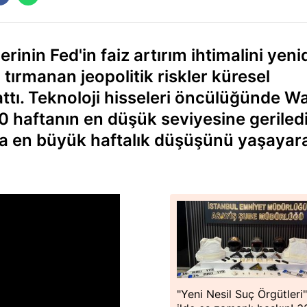
rinin Fed'in faiz artırım ihtimalini yen
ırmanan jeopolitik riskler küresel
attı. Teknoloji hisseleri öncülüğünde Wa
 10 haftanın en düşük seviyesine geriledi
na en büyük haftalık düşüşünü yaşayar
"Yeni Nesil Suç Örgütleri