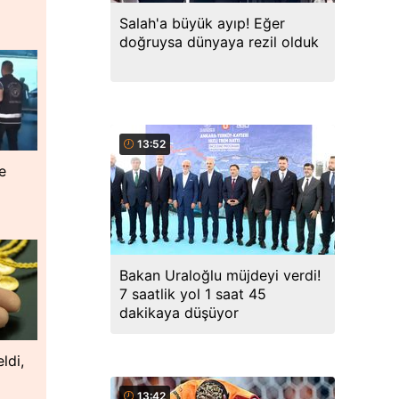
Salah'a büyük ayıp! Eğer
doğruysa dünyaya rezil olduk
13:52
le
Bakan Uraloğlu müjdeyi verdi!
7 saatlik yol 1 saat 45
dakikaya düşüyor
ldi,
13:42