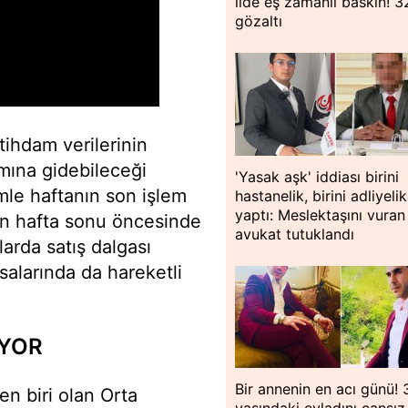
ilde eş zamanlı baskın! 3
gözaltı
tihdam verilerinin
ımına gidebileceği
'Yasak aşk' iddiası birini
imle haftanın son işlem
hastanelik, birini adliyelik
yaptı: Meslektaşını vuran
rın hafta sonu öncesinde
avukat tutuklandı
arda satış dalgası
asalarında da hareketli
IYOR
Bir annenin en acı günü! 
en biri olan Orta