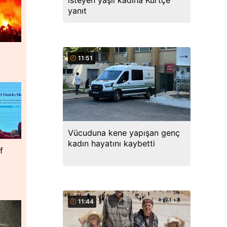
isteyen yaşlı kadına Kürtçe
yanıt
11:51
Vücuduna kene yapışan genç
kadın hayatını kaybetti
f
11:44