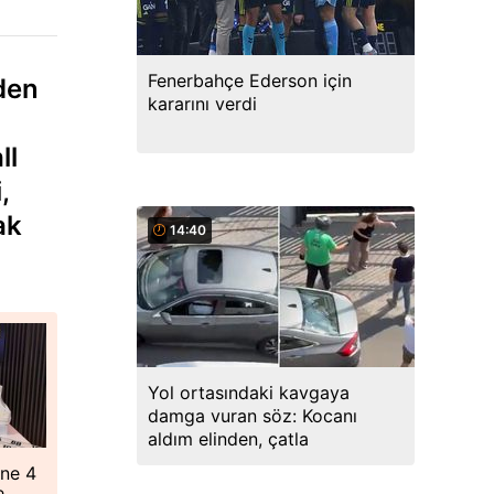
Fenerbahçe Ederson için
iden
kararını verdi
ll
,
ak
14:40
Yol ortasındaki kavgaya
damga vuran söz: Kocanı
aldım elinden, çatla
"ne 4