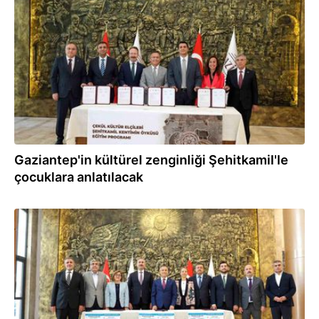
18.09.2025
Gaziantep'in kültürel zenginliği Şehitkamil'le
çocuklara anlatılacak
05.09.2025