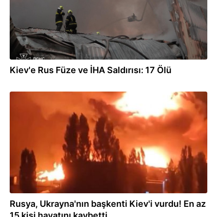
Kiev'e Rus Füze ve İHA Saldırısı: 17 Ölü
05.08.2026
Rusya, Ukrayna'nın başkenti Kiev'i vurdu! En az
15 kişi hayatını kaybetti