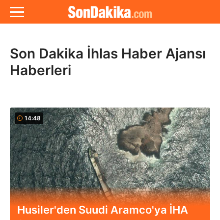
Son Dakika İhlas Haber Ajansı
Haberleri
14:48
Husiler'den Suudi Aramco'ya İHA