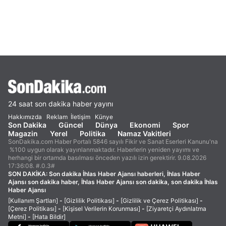
24 saat son dakika haber yayını
Hakkımızda
Reklam
İletişim
Künye
Son Dakika
Güncel
Dünya
Ekonomi
Spor
Magazin
Yerel
Politika
Namaz Vakitleri
SonDakika.com Haber Portalı 5846 sayılı Fikir ve Sanat Eserleri Kanunu'na
%100 uygun olarak yayınlanmaktadır. Haberlerin yeniden yayımı ve
herhangi bir ortamda basılması önceden yazılı izin gerektirir. 9.08.2026
17:36:08. #.0.3#
SON DAKİKA:
Son dakika İhlas Haber Ajansı haberleri, İhlas Haber
Ajansı son dakika haber, İhlas Haber Ajansı son dakika, son dakika İhlas
Haber Ajansı
[Kullanım Şartları]
-
[Gizlilik Politikası]
-
[Gizlilik ve Çerez Politikası]
-
[Çerez Politikası]
-
[Kişisel Verilerin Korunması]
-
[Ziyaretçi Aydınlatma
Metni]
-
[Hata Bildir]