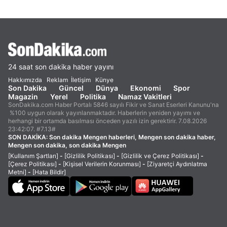
24 saat son dakika haber yayını
Hakkımızda
Reklam
İletişim
Künye
Son Dakika
Güncel
Dünya
Ekonomi
Spor
Magazin
Yerel
Politika
Namaz Vakitleri
SonDakika.com Haber Portalı 5846 sayılı Fikir ve Sanat Eserleri Kanunu'na
%100 uygun olarak yayınlanmaktadır. Haberlerin yeniden yayımı ve
herhangi bir ortamda basılması önceden yazılı izin gerektirir. 7.08.2026
23:42:07. #7.13#
SON DAKİKA:
Son dakika Mengen haberleri, Mengen son dakika haber,
Mengen son dakika, son dakika Mengen
[Kullanım Şartları]
-
[Gizlilik Politikası]
-
[Gizlilik ve Çerez Politikası]
-
[Çerez Politikası]
-
[Kişisel Verilerin Korunması]
-
[Ziyaretçi Aydınlatma
Metni]
-
[Hata Bildir]