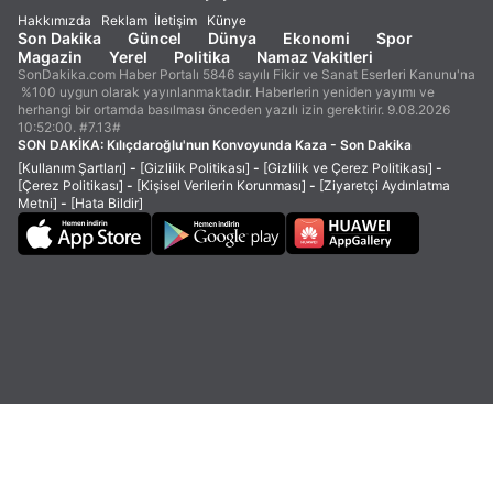
Hakkımızda
Reklam
İletişim
Künye
Son Dakika
Güncel
Dünya
Ekonomi
Spor
Magazin
Yerel
Politika
Namaz Vakitleri
SonDakika.com Haber Portalı 5846 sayılı Fikir ve Sanat Eserleri Kanunu'na
%100 uygun olarak yayınlanmaktadır. Haberlerin yeniden yayımı ve
herhangi bir ortamda basılması önceden yazılı izin gerektirir. 9.08.2026
10:52:00. #7.13#
SON DAKİKA:
Kılıçdaroğlu'nun Konvoyunda Kaza - Son Dakika
[Kullanım Şartları]
-
[Gizlilik Politikası]
-
[Gizlilik ve Çerez Politikası]
-
[Çerez Politikası]
-
[Kişisel Verilerin Korunması]
-
[Ziyaretçi Aydınlatma
Metni]
-
[Hata Bildir]