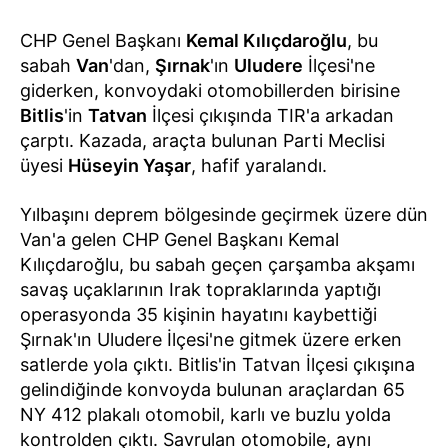
CHP Genel Başkanı
Kemal Kılıçdaroğlu
, bu
sabah
Van
'dan,
Şırnak
'ın
Uludere
İlçesi'ne
giderken, konvoydaki otomobillerden birisine
Bitlis
'in
Tatvan
İlçesi çıkışında TIR'a arkadan
çarptı. Kazada, araçta bulunan Parti Meclisi
üyesi
Hüseyin Yaşar
, hafif yaralandı.
Yılbaşını deprem bölgesinde geçirmek üzere dün
Van'a gelen CHP Genel Başkanı Kemal
Kılıçdaroğlu, bu sabah geçen çarşamba akşamı
savaş uçaklarının Irak topraklarında yaptığı
operasyonda 35 kişinin hayatını kaybettiği
Şırnak'ın Uludere İlçesi'ne gitmek üzere erken
satlerde yola çıktı. Bitlis'in Tatvan İlçesi çıkışına
gelindiğinde konvoyda bulunan araçlardan 65
NY 412 plakalı otomobil, karlı ve buzlu yolda
kontrolden çıktı. Savrulan otomobile, aynı