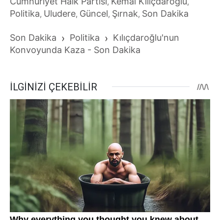
Cumhuriyet Halk Partisi
Kemal Kılıçdaroğlu
,
,
Politika
Uludere
Güncel
Şırnak
Son Dakika
,
,
,
,
Son Dakika
›
Politika
›
Kılıçdaroğlu'nun
Konvoyunda Kaza - Son Dakika