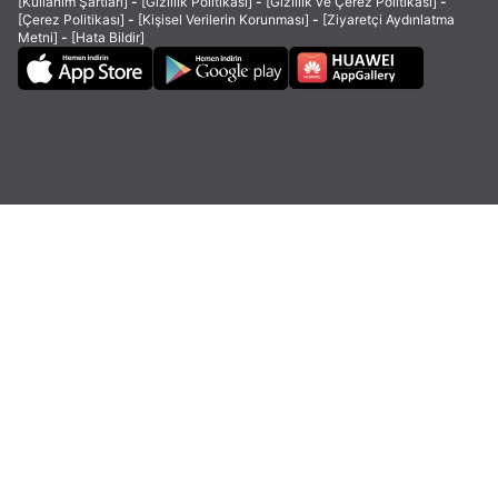
[Kullanım Şartları]
-
[Gizlilik Politikası]
-
[Gizlilik ve Çerez Politikası]
-
[Çerez Politikası]
-
[Kişisel Verilerin Korunması]
-
[Ziyaretçi Aydınlatma
Metni]
-
[Hata Bildir]