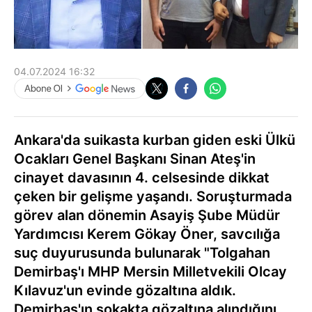
04.07.2024 16:32
Ankara'da suikasta kurban giden eski Ülkü
Ocakları Genel Başkanı Sinan Ateş'in
cinayet davasının 4. celsesinde dikkat
çeken bir gelişme yaşandı. Soruşturmada
görev alan dönemin Asayiş Şube Müdür
Yardımcısı Kerem Gökay Öner, savcılığa
suç duyurusunda bulunarak "Tolgahan
Demirbaş'ı MHP Mersin Milletvekili Olcay
Kılavuz'un evinde gözaltına aldık.
Demirbaş'ın sokakta gözaltına alındığını