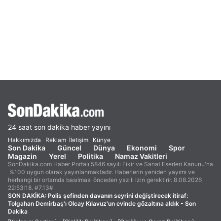
24 saat son dakika haber yayını
Hakkımızda
Reklam
İletişim
Künye
Son Dakika
Güncel
Dünya
Ekonomi
Spor
Magazin
Yerel
Politika
Namaz Vakitleri
SonDakika.com Haber Portalı 5846 sayılı Fikir ve Sanat Eserleri Kanunu'na
%100 uygun olarak yayınlanmaktadır. Haberlerin yeniden yayımı ve
herhangi bir ortamda basılması önceden yazılı izin gerektirir. 8.08.2026
22:53:18. #7.13#
SON DAKİKA:
Polis şefinden davanın seyrini değiştirecek itiraf:
Tolgahan Demirbaş'ı Olcay Kılavuz'un evinde gözaltına aldık - Son
Dakika