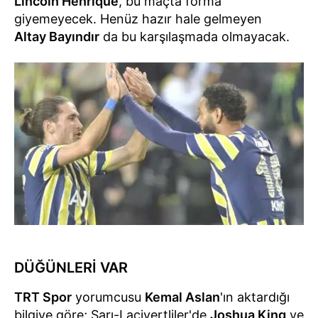
Lincoln Henrique
, bu maçta forma
giyemeyecek. Henüz hazır hale gelmeyen
Altay Bayındır
da bu karşılaşmada olmayacak.
DÜĞÜNLERİ VAR
TRT Spor
yorumcusu
Kemal Aslan
'ın aktardığı
bilgiye göre; Sarı-Lacivertliler'de
Joshua King
ve