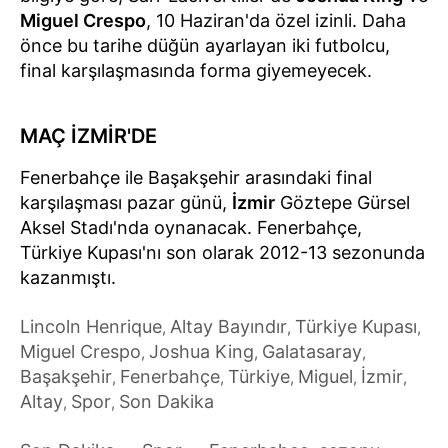
Miguel Crespo
, 10 Haziran'da özel izinli. Daha
önce bu tarihe düğün ayarlayan iki futbolcu,
final karşılaşmasında forma giyemeyecek.
MAÇ İZMİR'DE
Fenerbahçe ile Başakşehir arasındaki final
karşılaşması pazar günü,
İzmir
Göztepe Gürsel
Aksel Stadı'nda oynanacak. Fenerbahçe,
Türkiye Kupası'nı son olarak 2012-13 sezonunda
kazanmıştı.
Lincoln Henrique
Altay Bayındır
Türkiye Kupası
,
,
,
Miguel Crespo
Joshua King
Galatasaray
,
,
,
Başakşehir
Fenerbahçe
Türkiye
Miguel
İzmir
,
,
,
,
,
Altay
Spor
Son Dakika
,
,