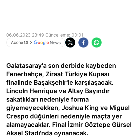
06.06.2023 23:49
Güncelleme:
00:01
Galatasaray'a son derbide kaybeden
Fenerbahçe, Ziraat Türkiye Kupası
finalinde Başakşehir'le karşılaşacak.
Lincoln Henrique ve Altay Bayındır
sakatlıkları nedeniyle forma
giyemeyecekken, Joshua King ve Miguel
Crespo düğünleri nedeniyle maçta yer
alamayacaklar. Final İzmir Göztepe Gürsel
Aksel Stadı'nda oynanacak.