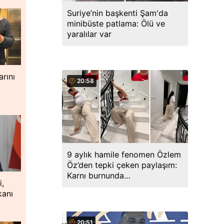
Suriye’nin başkenti Şam'da
minibüste patlama: Ölü ve
yaralılar var
rını
20:58
9 aylık hamile fenomen Özlem
Öz’den tepki çeken paylaşım:
Karnı burnunda
i,
merdivenlerden sürünerek indi
kanı
20:51