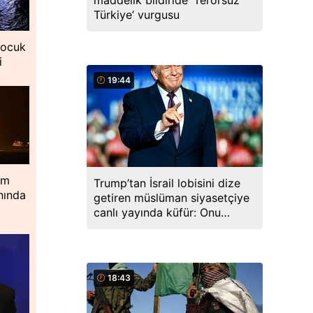
maddelik bildiride ‘Terörsüz
Türkiye’ vurgusu
çocuk
i
19:44
im
Trump’tan İsrail lobisini dize
nında
getiren müslüman siyasetçiye
canlı yayında küfür: Onu
izlerken sadece b.k
görüyorum"
18:43