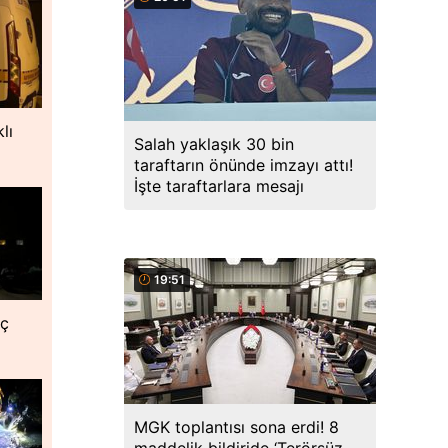
lı
Salah yaklaşık 30 bin
taraftarın önünde imzayı attı!
İşte taraftarlara mesajı
19:51
nç
MGK toplantısı sona erdi! 8