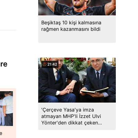
Beşiktaş 10 kişi kalmasına
rağmen kazanmasını bildi
ere
21:42
'Çerçeve Yasa'ya imza
atmayan MHP'li İzzet Ulvi
Yönter'den dikkat çeken
paylaşım: Bir canım var o da
e
feda olsun