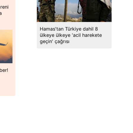
reni
a
Hamas'tan Türkiye dahil 8
ülkeye ülkeye 'acil harekete
geçin' çağrısı
ber!
t