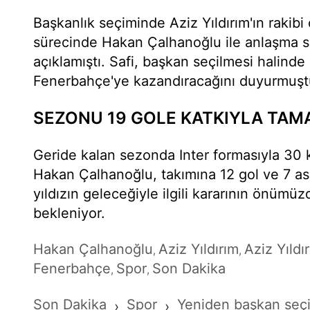
Başkanlık seçiminde Aziz Yıldırım'ın rakibi
sürecinde Hakan Çalhanoğlu ile anlaşma sa
açıklamıştı. Safi, başkan seçilmesi halinde 
Fenerbahçe'ye kazandıracağını duyurmuşt
SEZONU 19 GOLE KATKIYLA TAM
Geride kalan sezonda Inter formasıyla 30 
Hakan Çalhanoğlu, takımına 12 gol ve 7 asist
yıldızın geleceğiyle ilgili kararının önümü
bekleniyor.
Hakan Çalhanoğlu
Aziz Yıldırım
Aziz Yıldı
,
,
Fenerbahçe
Spor
Son Dakika
,
,
Son Dakika
Spor
Yeniden başkan seçil
›
›