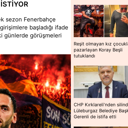
 İSTİYOR
ecek sezon Fenerbahçe
girişimlere başladığı ifade
ki günlerde görüşmeleri
Reşit olmayan kız çocukla
pazarlayan Koray Beşli
tutuklandı
CHP Kırklareli'nden silind
Lüleburgaz Belediye Baş
Gerenli de istifa etti