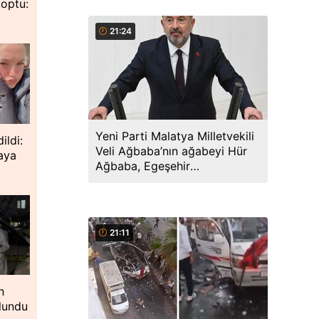
koptu:
21:24
Yeni Parti Malatya Milletvekili
ildi:
Veli Ağbaba’nın ağabeyi Hür
taya
Ağbaba, Egeşehir
soruşturmasında tutuklandı
21:11
n
lundu