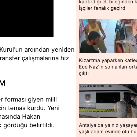
kaptırdığı eli bileğinden 
İşçiler fenalık geçirdi
Kurul'un ardından yeniden
transfer çalışmalarına hız
Kızartma yaparken katled
Ece Naz'ın son anları or
çıktı
İM
er forması giyen milli
için temas kurdu. Yeni
masında Hakan
 gördüğü belirtildi.
Antalya'da yalnız yaşaya
yaşlı adam evinde ölü bu