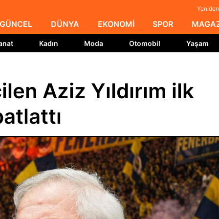
Yeniden
GÜNCEL
DÜNYA
EKONOMİ
SPOR
MAGAZ
anat
Kadın
Moda
Otomobil
Yaşam
en Aziz Yıldırım ilk
tlattı