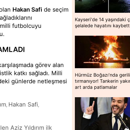
 olan
Hakan Safi
de seçim
ğladıklarını
Kayseri'de 14 yaşındaki 
milli futbolcuyu
şelalede hayatını kaybett
u.
AMLADI
karşılaşmada görev alan
lik katkı sağladı. Milli
Hürmüz Boğazı'nda geril
zdeki günlerde netleşmesi
tırmanıyor! Tankerin yakı
art arda patlamalar
rım
Hakan Safi
,
,
en Aziz Yıldırım ilk