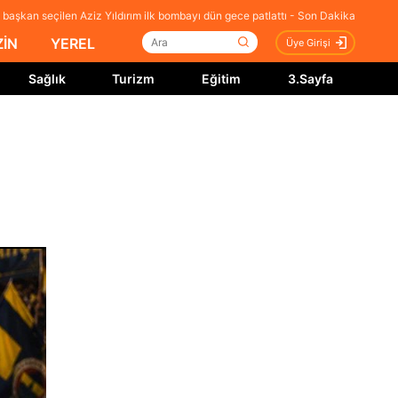
 başkan seçilen Aziz Yıldırım ilk bombayı dün gece patlattı - Son Dakika
İN
YEREL
Üye Girişi
Sağlık
Turizm
Eğitim
3.Sayfa