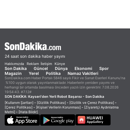
24 saat son dakika haber yayını
Hakkımızda
Reklam
İletişim
Künye
Son Dakika
Güncel
Dünya
Ekonomi
Spor
Magazin
Yerel
Politika
Namaz Vakitleri
SonDakika.com Haber Portalı 5846 sayılı Fikir ve Sanat Eserleri Kanunu'na
%100 uygun olarak yayınlanmaktadır. Haberlerin yeniden yayımı ve
herhangi bir ortamda basılması önceden yazılı izin gerektirir. 7.08.2026
19:54:43. #7.12#
SON DAKİKA:
Kayseri'den Yerli Robot Başarısı - Son Dakika
[Kullanım Şartları]
-
[Gizlilik Politikası]
-
[Gizlilik ve Çerez Politikası]
-
[Çerez Politikası]
-
[Kişisel Verilerin Korunması]
-
[Ziyaretçi Aydınlatma
Metni]
-
[Hata Bildir]