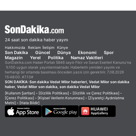
24 saat son dakika haber yayını
Hakkımızda
Reklam
İletişim
Künye
Son Dakika
Güncel
Dünya
Ekonomi
Spor
Magazin
Yerel
Politika
Namaz Vakitleri
SonDakika.com Haber Portalı 5846 sayılı Fikir ve Sanat Eserleri Kanunu'na
%100 uygun olarak yayınlanmaktadır. Haberlerin yeniden yayımı ve
herhangi bir ortamda basılması önceden yazılı izin gerektirir. 7.08.2026
15:48:00. #7.13#
SON DAKİKA:
Son dakika Vedat Milor haberleri, Vedat Milor son dakika
haber, Vedat Milor son dakika, son dakika Vedat Milor
[Kullanım Şartları]
-
[Gizlilik Politikası]
-
[Gizlilik ve Çerez Politikası]
-
[Çerez Politikası]
-
[Kişisel Verilerin Korunması]
-
[Ziyaretçi Aydınlatma
Metni]
-
[Hata Bildir]