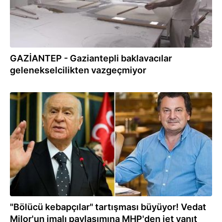
GAZİANTEP - Gaziantepli baklavacılar
gelenekselcilikten vazgeçmiyor
05.10.2021
"Bölücü kebapçılar" tartışması büyüyor! Vedat
Milor'un imalı paylaşımına MHP'den jet yanıt