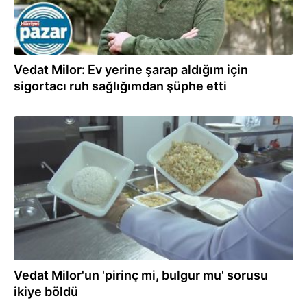
Vedat Milor: Ev yerine şarap aldığım için
sigortacı ruh sağlığımdan şüphe etti
04.05.2021
Vedat Milor'un 'pirinç mi, bulgur mu' sorusu
ikiye böldü