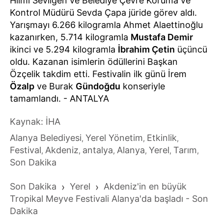
Hilmi Sevilgen ve Belediye Çevre Koruma ve
Kontrol Müdürü Sevda Çapa jüride görev aldı.
Yarışmayı 6.266 kilogramla Ahmet Alaettinoğlu
kazanırken, 5.714 kilogramla
Mustafa Demir
ikinci ve 5.294 kilogramla
İbrahim Çetin
üçüncü
oldu. Kazanan isimlerin ödüllerini Başkan
Özçelik takdim etti. Festivalin ilk günü İrem
Özalp
ve Burak
Gündoğdu
konseriyle
tamamlandı. - ANTALYA
Kaynak: İHA
Alanya Belediyesi
Yerel Yönetim
Etkinlik
,
,
,
Festival
Akdeniz
antalya
Alanya
Yerel
Tarım
,
,
,
,
,
,
Son Dakika
Son Dakika
›
Yerel
›
Akdeniz'in en büyük
Tropikal Meyve Festivali Alanya'da başladı - Son
Dakika