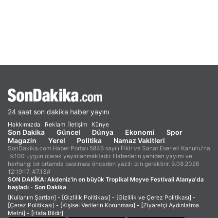
24 saat son dakika haber yayını
Hakkımızda
Reklam
İletişim
Künye
Son Dakika
Güncel
Dünya
Ekonomi
Spor
Magazin
Yerel
Politika
Namaz Vakitleri
SonDakika.com Haber Portalı 5846 sayılı Fikir ve Sanat Eserleri Kanunu'na
%100 uygun olarak yayınlanmaktadır. Haberlerin yeniden yayımı ve
herhangi bir ortamda basılması önceden yazılı izin gerektirir. 9.08.2026
12:19:17. #7.13#
SON DAKİKA:
Akdeniz'in en büyük Tropikal Meyve Festivali Alanya'da
başladı - Son Dakika
[Kullanım Şartları]
-
[Gizlilik Politikası]
-
[Gizlilik ve Çerez Politikası]
-
[Çerez Politikası]
-
[Kişisel Verilerin Korunması]
-
[Ziyaretçi Aydınlatma
Metni]
-
[Hata Bildir]