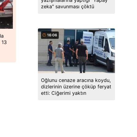
yazışmalarına yaptığı "Yapay
zeka" savunması çöktü
da
16:06
 13
Oğlunu cenaze aracına koydu,
dizlerinin üzerine çöküp feryat
etti: Ciğerimi yaktın