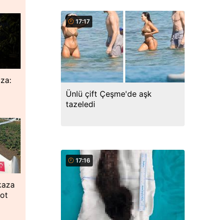
17:17
za:
Ünlü çift Çeşme'de aşk
tazeledi
17:16
kaza
lot