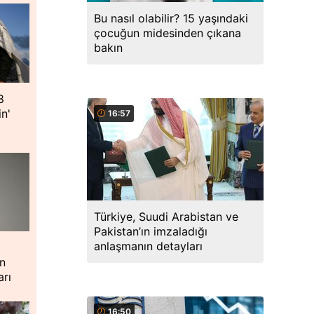
Bu nasıl olabilir? 15 yaşındaki
çocuğun midesinden çıkana
bakın
8
in'
16:57
Türkiye, Suudi Arabistan ve
Pakistan’ın imzaladığı
anlaşmanın detayları
ın
arı
16:50