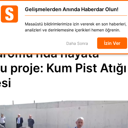
TJK'nın Elazığ Hipodromu'nda hayata geçird
Gelişmelerden Anında Haberdar Olun!
GÜNCEL
DÜNYA
EKONOMİ
SPOR
MAGAZ
Masaüstü bildirimlerimize izin vererek en son haberleri,
anat
Kadın
Moda
Otomobil
Yaşam
analizleri ve derinlemesine içerikleri hemen öğrenin.
İzin Ver
Daha Sonra
odromu'nda hayata
u proje: Kum Pist Atığı
si