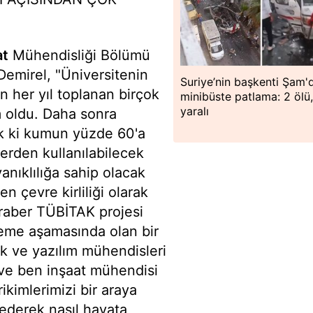
at
Mühendisliği Bölümü
Demirel, "Üniversitenin
Suriye’nin başkenti Şam'
n her yıl toplanan birçok
minibüste patlama: 2 ölü,
yaralı
m oldu. Daha sonra
ük ki kumun yüzde 60'a
lerden kullanılabilecek
anıklılığa sahip olacak
n çevre kirliliği olarak
raber TÜBİTAK projesi
leme aşamasında olan bir
k ve yazılım mühendisleri
ve ben inşaat mühendisi
ikimlerimizi bir araya
 ederek nasıl hayata