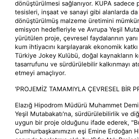
dönüştürülmesi sağlanıyor. KUPA sadece pist
tesisleri, inşaat ve sanayi gibi alanlarda da
dönüştürülmüş malzeme üretimini mümkün kı
emisyon hedefleriyle ve Avrupa Yeşil Muta
yürütülen proje, çevresel faydalarının yanı 
kum ihtiyacını karşılayarak ekonomik katkı 
Türkiye Jokey Kulübü, doğal kaynakların k
tasarrufunu ve sürdürülebilir kalkınmayı at
etmeyi amaçlıyor.
'PROJEMİZ TAMAMIYLA ÇEVRESEL BİR PR
Elazığ Hipodrom Müdürü Muhammet Demirç
Yeşil Mutabakatı'na, sürdürülebilirlik ve d
uygun bir proje olduğunu ifade ederek, "B
Cumhurbaşkanımızın eşi Emine Erdoğan H