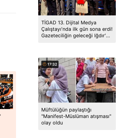
TİGAD 13. Dijital Medya
Çalıştayı'nda ilk gün sona erdi!
Gazeteciliğin geleceği Iğdır'da
ele alındı
17:32
Müftülüğün paylaştığı
"Manifest-Müslüman atışması"
'
olay oldu