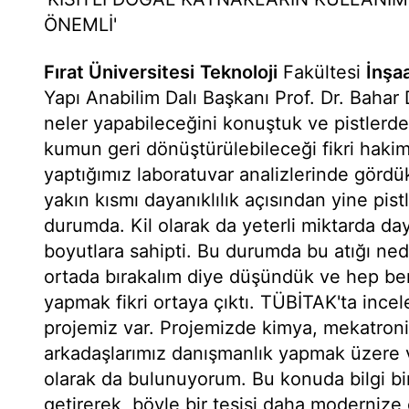
ÖNEMLİ'
Fırat Üniversitesi
Teknoloji
Fakültesi
İnşa
Yapı Anabilim Dalı Başkanı Prof. Dr. Bahar 
neler yapabileceğini konuştuk ve pistlerde
kumun geri dönüştürülebileceği fikri haki
yaptığımız laboratuvar analizlerinde görd
yakın kısmı dayanıklılık açısından yine pist
durumda. Kil olarak da yeterli miktarda day
boyutlara sahipti. Bu durumda bu atığı nede
ortada bırakalım diye düşündük ve hep be
yapmak fikri ortaya çıktı. TÜBİTAK'ta ince
projemiz var. Projemizde kimya, mekatroni
arkadaşlarımız danışmanlık yapmak üzere 
olarak da bulunuyorum. Bu konuda bilgi bir
getirerek, böyle bir tesisi daha modernize