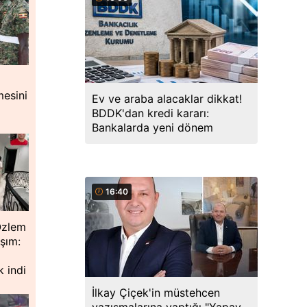
mesini
Ev ve araba alacaklar dikkat!
BDDK'dan kredi kararı:
Bankalarda yeni dönem
16:40
Özlem
şım:
 indi
İlkay Çiçek'in müstehcen