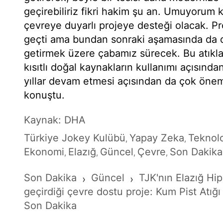
geçirebiliriz fikri hakim şu an. Umuyorum 
çevreye duyarlı projeye desteği olacak. P
geçti ama bundan sonraki aşamasında da d
getirmek üzere çabamız sürecek. Bu atıkla
kısıtlı doğal kaynakların kullanımı açısınd
yıllar devam etmesi açısından da çok öneml
konuştu.
Kaynak: DHA
Türkiye Jokey Kulübü
Yapay Zeka
Teknolo
,
,
Ekonomi
Elazığ
Güncel
Çevre
Son Dakika
,
,
,
,
Son Dakika
Güncel
TJK'nın Elazığ H
›
›
geçirdiği çevre dostu proje: Kum Pist Atığ
Son Dakika