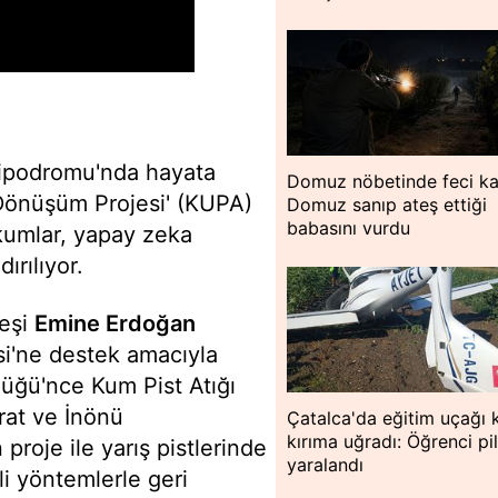
podromu'nda hayata
Domuz nöbetinde feci ka
 Dönüşüm Projesi' (KUPA)
Domuz sanıp ateş ettiği
babasını vurdu
n kumlar, yapay zeka
rılıyor.
 eşi
Emine Erdoğan
esi'ne destek amacıyla
üğü'nce Kum Pist Atığı
rat ve İnönü
Çatalca'da eğitim uçağı 
kırıma uğradı: Öğrenci pi
 proje ile yarış pistlerinde
yaralandı
li yöntemlerle geri