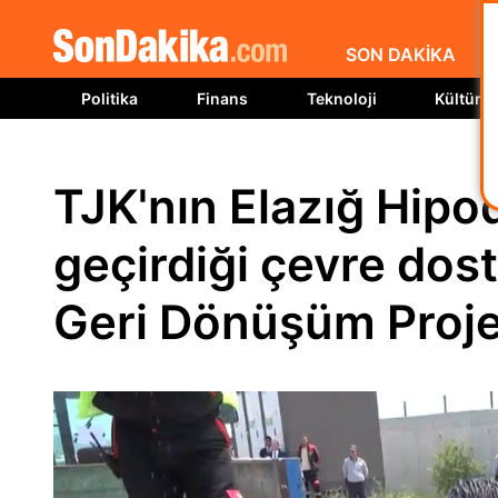
SON DAKİKA
Politika
Finans
Teknoloji
Kültür S
TJK'nın Elazığ Hip
geçirdiği çevre dost
Geri Dönüşüm Proje