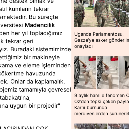
si'ne destek olmak ve
ıl kumların tekrar
emektedir. Bu süreçte
iversitesi
Madencilik
den her yıl topladığımız
Uganda Parlamentosu,
Gazze’ye asker gönderil
k tekrar geri
onayladı
yız. Buradaki sistemimizde
ttiğimiz bir makineyle
yıkama ve eleme işleminden
, çökertme havuzunda
ek. Onlar da kaplamalık,
rojemiz tamamıyla çevresel
9 aylık hamile fenomen 
tabakatı'na,
Öz’den tepki çeken payla
ına uygun bir projedir"
Karnı burnunda
merdivenlerden sürünerek
I AÇISINDAN ÇOK