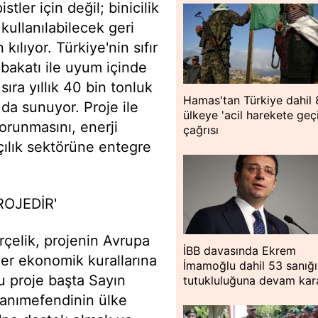
ler için değil; binicilik
 kullanılabilecek geri
lıyor. Türkiye'nin sıfır
bakatı ile uyum içinde
sıra yıllık 40 bin tonluk
Hamas'tan Türkiye dahil 
da sunuyor. Proje ile
ülkeye 'acil harekete geç
orunmasını, enerji
çağrısı
çılık sektörüne entegre
OJEDİR'
elik, projenin Avrupa
İBB davasında Ekrem
iğer ekonomik kurallarına
İmamoğlu dahil 53 sanığ
u proje başta Sayın
tutukluluğuna devam kar
anımefendinin ülke