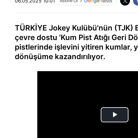
06.05.2025 10:01
TÜRKİYE Jokey Kulübü'nün (TJK) E
çevre dostu 'Kum Pist Atığı Geri D
pistlerinde işlevini yitiren kumlar,
dönüşüme kazandırılıyor.