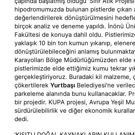
çapında başlatmış olduğu 'Sıfır Atık Proje
hipodromumuzda bulunan pistlerde çıkan at
değerlendirilerek dönüştürülmesini hedefl
birçok analiz ve deneme yapıldı. İnönü Ün
Fakültesi de konuya dahil oldu. Pistlerimiz
yaklaşık 10 bin ton kumun yıkanıp, elenere
dönüştürülebileceğini anlamış bulunmakta
Karayolları Bölge Müdürlüğümüzden elde e
pistlerimizde elde ettiğimiz kumu tekrar 
gerçekleştiriyoruz. Buradaki kil malzeme
çökertilerek
Yurtbaşı
Belediyesi'ne verilec
parkeleme alanında bunu kullanacaklar. P
bir projedir. KUPA projesi, Avrupa Yeşil Mu
sürdürülebilirlik ve diğer ekonomik kurallar
dedi.
'KISITLI DOĞAL KAYNAKLARIN KULLANIM