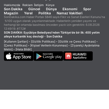
Hakkımızda
Reklam
İletişim
Künye
Son Dakika
Güncel
Dünya
Ekonomi
Spor
Magazin
Yerel
Politika
Namaz Vakitleri
SonDakika.com Haber Portalı 5846 sayılı Fikir ve Sanat Eserleri Kanunu'na
%100 uygun olarak yayınlanmaktadır. Haberlerin yeniden yayımı ve
herhangi bir ortamda basılması önceden yazılı izin gerektirir. 6.08.2026
12:49:19. #7.12#
SON DAKİKA:
Eyyübiye Belediyesi'nden Türkiye'de bir ilk: 400 yetim
aileye kurbanlık koç desteği - Son Dakika
[Kullanım Şartları]
-
[Gizlilik Politikası]
-
[Gizlilik ve Çerez Politikası]
-
[Çerez Politikası]
-
[Kişisel Verilerin Korunması]
-
[Ziyaretçi Aydınlatma
Metni]
-
[Hata Bildir]