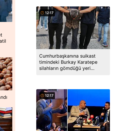
12:17
et
til
Cumhurbaşkanına suikast
timindeki Burkay Karatepe
silahların gömdüğü yeri
söyledi, ekipler harekete geçti
12:17
andı