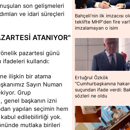
nuşulan son gelişmeleri
ımları ve idari süreçleri
Bahçeli'nin ilk imzacısı o
teklifte MHP'den fire var!
imzalamayan o isim
AZARTESİ ATANIYOR"
 yönelik pazartesi günü
 ifadeleri kullandı:
ne ilişkin bir atama
Ertuğrul Özkök
"Cumhurbaşkanına hakar
Başkanımız Sayın Numan
suçundan ifade verdi: Bak
ekiyor. Grup
sözleri ne oldu
n, genel başkanın izni
adan yapılan seçimin hem
bul edilebilirliği yok.
önünde mutlaka birileri