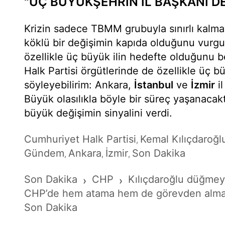
"ÜÇ BÜYÜKŞEHRİN İL BAŞKANI DE
Krizin sadece TBMM grubuyla sınırlı kalma
köklü bir değişimin kapıda olduğunu vurgul
özellikle üç büyük ilin hedefte olduğunu be
Halk Partisi örgütlerinde de özellikle üç b
söyleyebilirim: Ankara,
İstanbul
ve
İzmir
il
Büyük olasılıkla böyle bir süreç yaşanacakt
büyük değişimin sinyalini verdi.
Cumhuriyet Halk Partisi
Kemal Kılıçdaroğl
,
Gündem
Ankara
İzmir
Son Dakika
,
,
,
Son Dakika
CHP
Kılıçdaroğlu düğmey
›
›
CHP’de hem atama hem de görevden alma 
Son Dakika