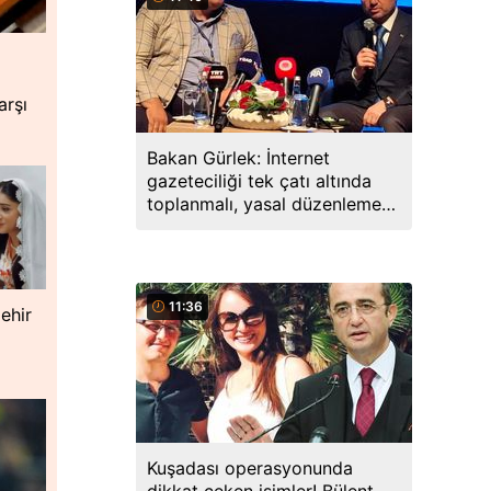
arşı
Bakan Gürlek: İnternet
gazeteciliği tek çatı altında
toplanmalı, yasal düzenlemeye
hazırız
11:36
ehir
Kuşadası operasyonunda