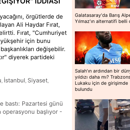
ĞİŞİYOR" İDDİASI
Galatasaray'da Barış Alp
yacağını, örgütlerde de
Yılmaz'ın alternatifi belli
ayan Ali Haydar Fırat,
lirtti. Fırat, "Cumhuriyet
üyükşehir için bunu
 başkanlıkları değişebilir.
ır" diyerek partideki
Salah'ın ardından bir dün
yıldızı daha mı? Trabzon
u
İstanbul
Siyaset
,
,
,
Lukaku için de girişimde
bulundu
e bastı: Pazartesi günü
operasyonu başlıyor -