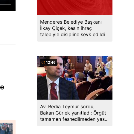
Menderes Belediye Başkanı
İlkay Çiçek, kesin ihraç
talebiyle disipline sevk edildi
12:46
ve
Av. Bedia Teymur sordu,
Bakan Gürlek yanıtladı: Örgüt
tamamen feshedilmeden yasa
yürürlüğe girmeyecek