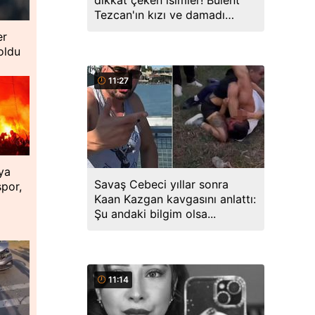
dikkat çeken isimler! Bülent
Tezcan'ın kızı ve damadı
gözaltında
er
 oldu
11:27
ya
Savaş Cebeci yıllar sonra
spor,
Kaan Kazgan kavgasını anlattı:
Şu andaki bilgim olsa...
11:14