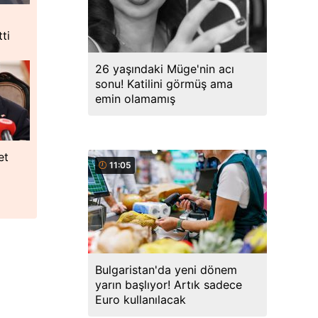
tti
26 yaşındaki Müge'nin acı
sonu! Katilini görmüş ama
emin olamamış
et
11:05
ü
Bulgaristan'da yeni dönem
yarın başlıyor! Artık sadece
Euro kullanılacak