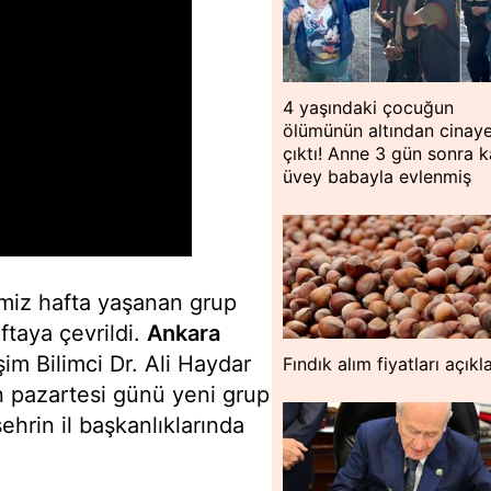
4 yaşındaki çocuğun
ölümünün altından cinay
çıktı! Anne 3 gün sonra ka
üvey babayla evlenmiş
imiz hafta yaşanan grup
ftaya çevrildi.
Ankara
işim Bilimci Dr. Ali Haydar
Fındık alım fiyatları açıkl
n pazartesi günü yeni grup
hrin il başkanlıklarında