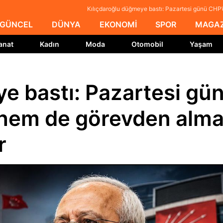
Kılıçdaroğlu düğmeye bastı: Pazartesi günü CH
GÜNCEL
DÜNYA
EKONOMİ
SPOR
MAGAZ
anat
Kadın
Moda
Otomobil
Yaşam
e bastı: Pazartesi gü
hem de görevden alm
r