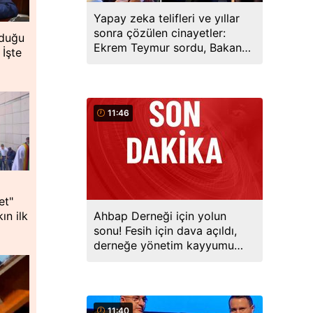
Yapay zeka telifleri ve yıllar
sonra çözülen cinayetler:
lduğu
Ekrem Teymur sordu, Bakan
 İşte
Gürlek yanıtladı
11:46
et"
Ahbap Derneği için yolun
ın ilk
sonu! Fesih için dava açıldı,
derneğe yönetim kayyumu
atandı
11:40