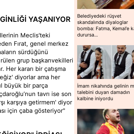
Belediyedeki rüşvet
GİNLİĞİ YAŞANIYOR
skandalında diyaloglar
bomba: Fatma, Kemal’e k
erinin Meclis'teki
durursa...
 eden Fırat, genel merkez
maların sürdüğünü
ürülen grup başkanvekilleri
r. Her kararı bir çatışma
eğiz' diyorlar ama her
ıl büyük bir parça
İmam nikahında gelinin m
talebini duyan damadın
ıçdaroğlu’nun tavrı ise son
kalbine iniyordu
rşı karşıya getirmem' diyor
sı için çaba gösteriyor"