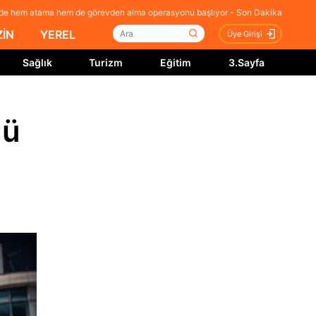
P’de hem atama hem de görevden alma operasyonu başlıyor - Son Dakika
İN
YEREL
Üye Girişi
Sağlık
Turizm
Eğitim
3.Sayfa
nü
a