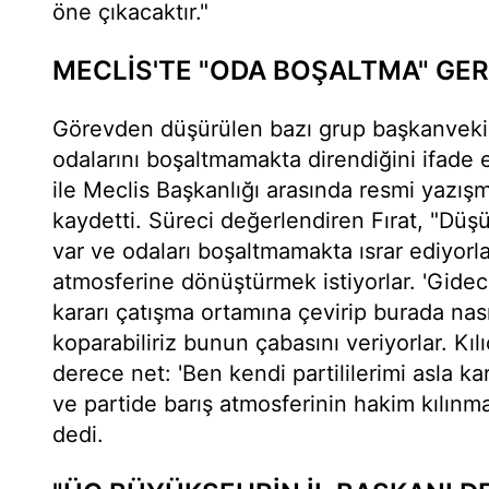
öne çıkacaktır."
MECLİS'TE "ODA BOŞALTMA" GER
Görevden düşürülen bazı grup başkanvekill
odalarını boşaltmamakta direndiğini ifade
ile Meclis Başkanlığı arasında resmi yazış
kaydetti. Süreci değerlendiren Fırat, "Düş
var ve odaları boşaltmamakta ısrar ediyorla
atmosferine dönüştürmek istiyorlar. 'Gidec
kararı çatışma ortamına çevirip burada nas
koparabiliriz bunun çabasını veriyorlar. Kıl
derece net: 'Ben kendi partililerimi asla ka
ve partide barış atmosferinin hakim kılınma
dedi.