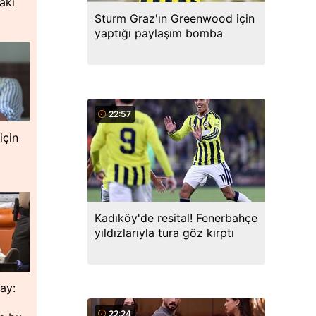
aki
ı
Sturm Graz'ın Greenwood için
yaptığı paylaşım bomba
22:57
için
Kadıköy'de resital! Fenerbahçe
yıldızlarıyla tura göz kırptı
lay:
22:24