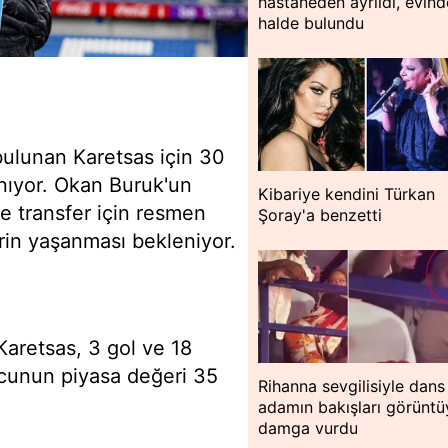
hastaneden ayrıldı, evin
halde bulundu
 bulunan Karetsas için 30
anıyor. Okan Buruk'un
Kibariye kendini Türkan
e transfer için resmen
Şoray'a benzetti
erin yaşanması bekleniyor.
aretsas, 3 gol ve 18
lcunun piyasa değeri 35
Rihanna sevgilisiyle dans 
adamın bakışları görüntü
damga vurdu