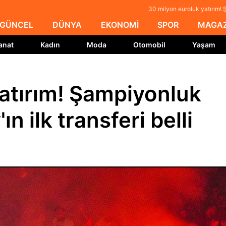
30 milyon euroluk yatırım! Ş
GÜNCEL
DÜNYA
EKONOMİ
SPOR
MAGAZ
anat
Kadın
Moda
Otomobil
Yaşam
atırım! Şampiyonluk
n ilk transferi belli