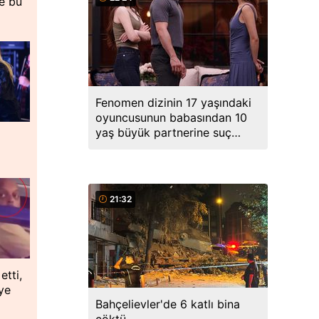
de bu
Fenomen dizinin 17 yaşındaki
oyuncusunun babasından 10
yaş büyük partnerine suç
duyurusu
21:32
etti,
ye
Bahçelievler'de 6 katlı bina