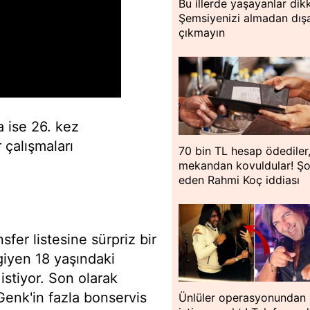
Bu illerde yaşayanlar dik
Şemsiyenizi almadan dışa
çıkmayın
 ise 26. kez
r çalışmaları
70 bin TL hesap ödediler
mekandan kovuldular! Ş
eden Rahmi Koç iddiası
fer listesine sürpriz bir
 giyen 18 yaşındaki
stiyor. Son olarak
enk'in fazla bonservis
Ünlüler operasyonundan