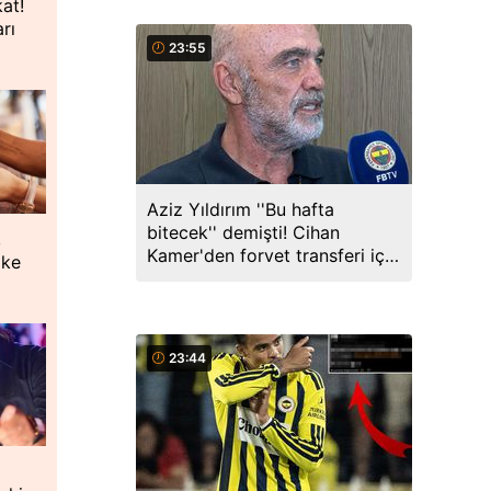
kat!
rı
23:55
Aziz Yıldırım ''Bu hafta
bitecek'' demişti! Cihan
,
Kamer'den forvet transferi için
oke
açıklama
23:44