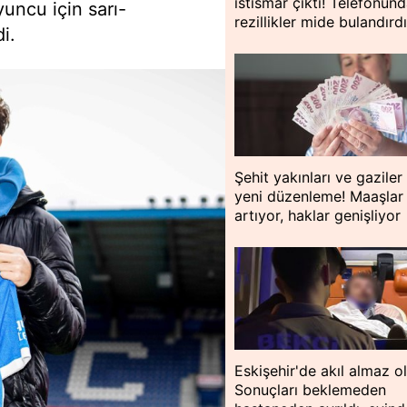
istismar çıktı! Telefonund
uncu için sarı-
rezillikler mide bulandırd
di.
Şehit yakınları ve gaziler 
yeni düzenleme! Maaşlar
artıyor, haklar genişliyor
Eskişehir'de akıl almaz o
Sonuçları beklemeden