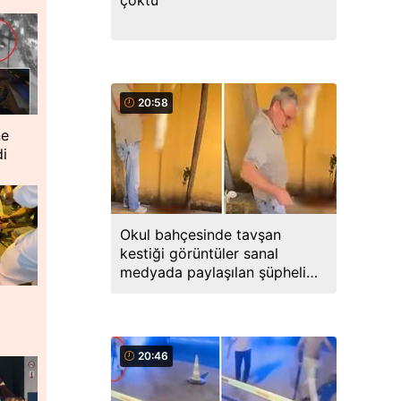
çöktü
20:58
ne
di
Okul bahçesinde tavşan
kestiği görüntüler sanal
medyada paylaşılan şüpheli
gözaltına alındı
20:46