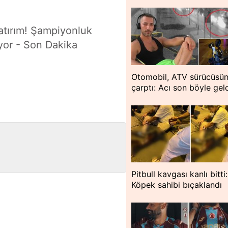
atırım! Şampiyonluk
luyor - Son Dakika
Otomobil, ATV sürücüsü
çarptı: Acı son böyle gel
Pitbull kavgası kanlı bitti:
Köpek sahibi bıçaklandı