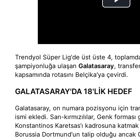
Trendyol Süper Lig'de üst üste 4, toplamda
şampiyonluğa ulaşan
Galatasaray
, transfe
kapsamında rotasını Belçika'ya çevirdi.
GALATASARAY'DA 18'LİK HEDEF
Galatasaray, on numara pozisyonu için trans
ismi ekledi. Sarı-kırmızılılar, Genk forması
Konstantinos Karetsas'ı kadrosuna katmak i
Borussia Dortmund'un talip olduğu ancak G