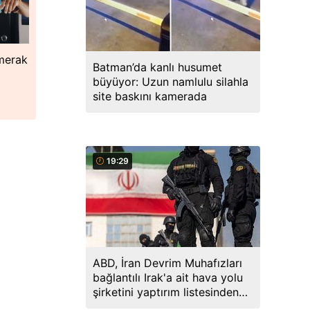
 merak
Batman’da kanlı husumet
büyüyor: Uzun namlulu silahla
site baskını kamerada
19:29
ABD, İran Devrim Muhafızları
bağlantılı Irak'a ait hava yolu
şirketini yaptırım listesinden
çıkardı