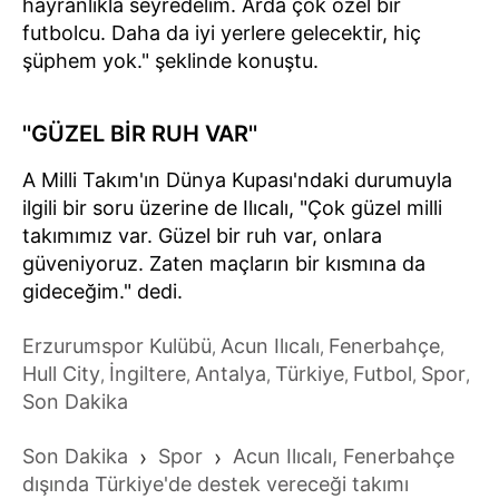
hayranlıkla seyredelim. Arda çok özel bir
futbolcu. Daha da iyi yerlere gelecektir, hiç
şüphem yok." şeklinde konuştu.
''GÜZEL BİR RUH VAR''
A Milli Takım'ın Dünya Kupası'ndaki durumuyla
ilgili bir soru üzerine de Ilıcalı, "Çok güzel milli
takımımız var. Güzel bir ruh var, onlara
güveniyoruz. Zaten maçların bir kısmına da
gideceğim." dedi.
Erzurumspor Kulübü
Acun Ilıcalı
Fenerbahçe
,
,
,
Hull City
İngiltere
Antalya
Türkiye
Futbol
Spor
,
,
,
,
,
,
Son Dakika
Son Dakika
›
Spor
›
Acun Ilıcalı, Fenerbahçe
dışında Türkiye'de destek vereceği takımı