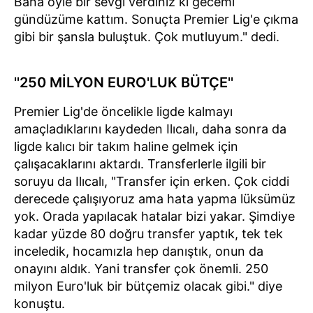
Bana öyle bir sevgi verdiniz ki gecemi
gündüzüme kattım. Sonuçta Premier Lig'e çıkma
gibi bir şansla buluştuk. Çok mutluyum." dedi.
''250 MİLYON EURO'LUK BÜTÇE''
Premier Lig'de öncelikle ligde kalmayı
amaçladıklarını kaydeden Ilıcalı, daha sonra da
ligde kalıcı bir takım haline gelmek için
çalışacaklarını aktardı. Transferlerle ilgili bir
soruyu da Ilıcalı, "Transfer için erken. Çok ciddi
derecede çalışıyoruz ama hata yapma lüksümüz
yok. Orada yapılacak hatalar bizi yakar. Şimdiye
kadar yüzde 80 doğru transfer yaptık, tek tek
inceledik, hocamızla hep danıştık, onun da
onayını aldık. Yani transfer çok önemli. 250
milyon Euro'luk bir bütçemiz olacak gibi." diye
konuştu.