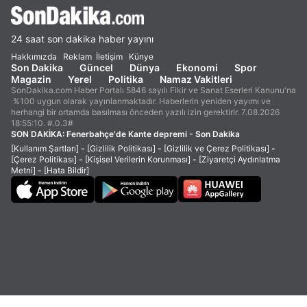
24 saat son dakika haber yayını
Hakkımızda
Reklam
İletişim
Künye
Son Dakika
Güncel
Dünya
Ekonomi
Spor
Magazin
Yerel
Politika
Namaz Vakitleri
SonDakika.com Haber Portalı 5846 sayılı Fikir ve Sanat Eserleri Kanunu'na
%100 uygun olarak yayınlanmaktadır. Haberlerin yeniden yayımı ve
herhangi bir ortamda basılması önceden yazılı izin gerektirir. 7.08.2026
18:55:10. #.0.3#
SON DAKİKA:
Fenerbahçe'de Kante depremi - Son Dakika
[Kullanım Şartları]
-
[Gizlilik Politikası]
-
[Gizlilik ve Çerez Politikası]
-
[Çerez Politikası]
-
[Kişisel Verilerin Korunması]
-
[Ziyaretçi Aydınlatma
Metni]
-
[Hata Bildir]