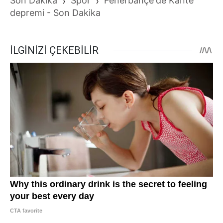
Son Dakika
›
Spor
›
Fenerbahçe'de Kante
depremi - Son Dakika