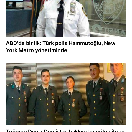
ABD'de bir ilk: Türk polis Hammutoğlu, New
York Metro yönetiminde
23.01.2026
Teğmen Deniz Demirtaş hakkında verilen ihraç