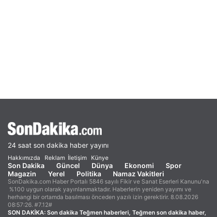
24 saat son dakika haber yayını
Hakkımızda
Reklam
İletişim
Künye
Son Dakika
Güncel
Dünya
Ekonomi
Spor
Magazin
Yerel
Politika
Namaz Vakitleri
SonDakika.com Haber Portalı 5846 sayılı Fikir ve Sanat Eserleri Kanunu'na
%100 uygun olarak yayınlanmaktadır. Haberlerin yeniden yayımı ve
herhangi bir ortamda basılması önceden yazılı izin gerektirir. 8.08.2026
08:57:26. #7.12#
SON DAKİKA:
Son dakika Teğmen haberleri, Teğmen son dakika haber,