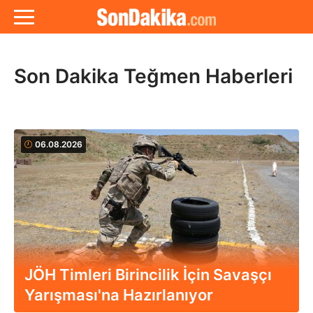
Son Dakika Teğmen Haberleri
06.08.2026
JÖH Timleri Birincilik İçin Savaşçı
Yarışması'na Hazırlanıyor