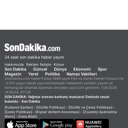
24 saat son dakika haber yayını
Hakkımızda
Reklam
İletişim
Künye
Son Dakika
Güncel
Dünya
Ekonomi
Spor
Magazin
Yerel
Politika
Namaz Vakitleri
SonDakika.com Haber Portalı 5846 sayılı Fikir ve Sanat Eserleri Kanunu'na
%100 uygun olarak yayınlanmaktadır. Haberlerin yeniden yayımı ve
herhangi bir ortamda basılması önceden yazılı izin gerektirir. 7.08.2026
18:56:04. #7.12#
SON DAKİKA:
Yağmur sonrası korkunç manzara! Denizde ceset
bulundu - Son Dakika
[Kullanım Şartları]
-
[Gizlilik Politikası]
-
[Gizlilik ve Çerez Politikası]
-
[Çerez Politikası]
-
[Kişisel Verilerin Korunması]
-
[Ziyaretçi Aydınlatma
Metni]
-
[Hata Bildir]