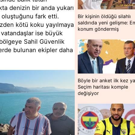
kta denizin bir anda yukarı
 oluştuğunu fark etti.
Bir kişinin öldüğü silahlı
saldırıda yeni gelişme: E
izden kötü koku yayılmaya
konum göndermiş
n vatandaşlar ise büyük
 bölgeye Sahil Güvenlik
lerde bulunan ekipler daha
Böyle bir anket ilk kez ya
Seçim haritası komple
değişiyor