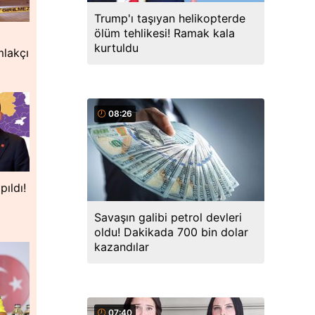
Trump'ı taşıyan helikopterde
ölüm tehlikesi! Ramak kala
kurtuldu
mlakçı
08:26
pıldı!
Savaşın galibi petrol devleri
oldu! Dakikada 700 bin dolar
kazandılar
07:40