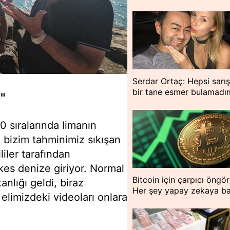
Serdar Ortaç: Hepsi sarış
bir tane esmer bulamadı
"
00 sıralarında limanın
a bizim tahminimiz sıkışan
liler tarafından
rkes denize giriyor. Normal
Bitcoin için çarpıcı öngör
nlığı geldi, biraz
Her şey yapay zekaya ba
 elimizdeki videoları onlara