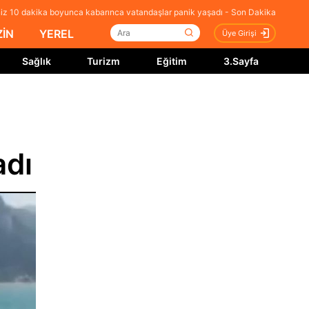
niz 10 dakika boyunca kabarınca vatandaşlar panik yaşadı - Son Dakika
İN
YEREL
Üye Girişi
Sağlık
Turizm
Eğitim
3.Sayfa
adı