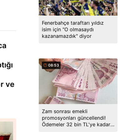
Fenerbahçe taraftarı yıldız
isim için "O olmasaydı
kazanamazdık" diyor
ca
tığı
08:53
or ve
"
Zam sonrası emekli
promosyonları güncellendi!
Ödemeler 32 bin TL'ye kadar
çıkıyor