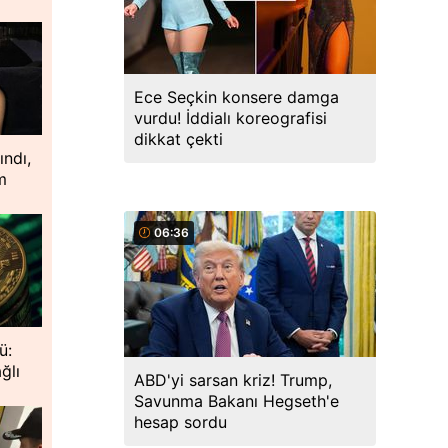
Ece Seçkin konsere damga
vurdu! İddialı koreografisi
dikkat çekti
ındı,
m
06:36
ü:
ğlı
ABD'yi sarsan kriz! Trump,
Savunma Bakanı Hegseth'e
hesap sordu