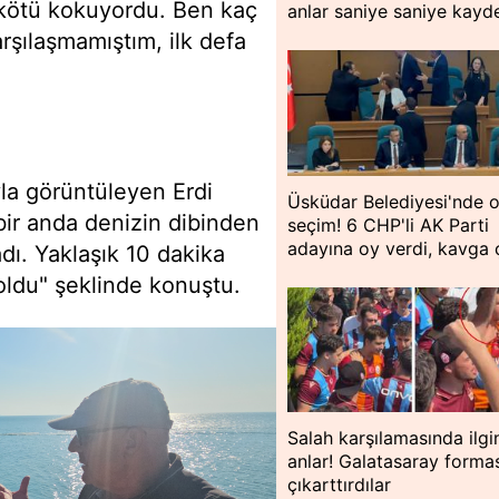
, kötü kokuyordu. Ben kaç
anlar saniye saniye kayde
arşılaşmamıştım, ilk defa
la görüntüleyen Erdi
Üsküdar Belediyesi'nde o
bir anda denizin dibinden
seçim! 6 CHP'li AK Parti
adayına oy verdi, kavga ç
adı. Yaklaşık 10 dakika
oldu" şeklinde konuştu.
Salah karşılamasında ilgi
anlar! Galatasaray formas
çıkarttırdılar