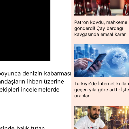
Patron kovdu, mahkeme 
gönderdi! Çay bardağı
kavgasında emsal karar
boyunca denizin kabarması
andaşların ihbarı üzerine
Türkiye'de İnternet kulla
ekipleri incelemelerde
geçen yıla göre arttı: İşt
oranlar
inde balık tutan