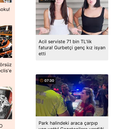
şoku!
Acil serviste 71 bin TL'lik
fatura! Gurbetçi genç kız isyan
etti
örsüz
clis'e
07:30
Park halindeki araca çarpıp
 O