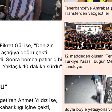
Fenerbahçe'ye Amrabat 
Transferden vazgeçtiler
Fikret Gül ise, "Denizin
ı aşağıya doğru çekti.
12 maddeden oluşan 'Ter
di. Sonra bomba patlar gibi
Türkiye Yasası' bugün Me
u. Yaklaşık 10 dakika sürdü"
sunuluyor
DU"
 getiren Ahmet Yıldız ise,
barıklığı içine çekti,
Böyle böyle yetişiyorlar: