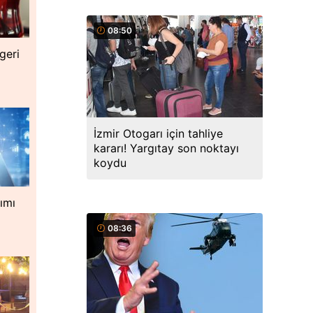
08:50
geri
İzmir Otogarı için tahliye
kararı! Yargıtay son noktayı
koydu
nımı
e
08:36