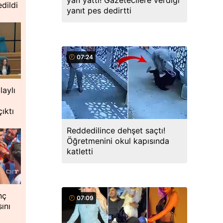
yan yattı! Gazetecilere verdiği
dildi
yanıt pes dedirtti
07:24
laylı
ıktı
Reddedilince dehşet saçtı!
Öğretmenini okul kapısında
katletti
nç
07:09
ını