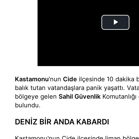
Kastamonu
'nun
Cide
ilçesinde 10 dakika 
balık tutan vatandaşlara panik yaşattı. Vat
bölgeye gelen
Sahil Güvenlik
Komutanlığı 
bulundu.
DENİZ BİR ANDA KABARDI
Kastamonu'nun Cide ilçesinde liman bölges