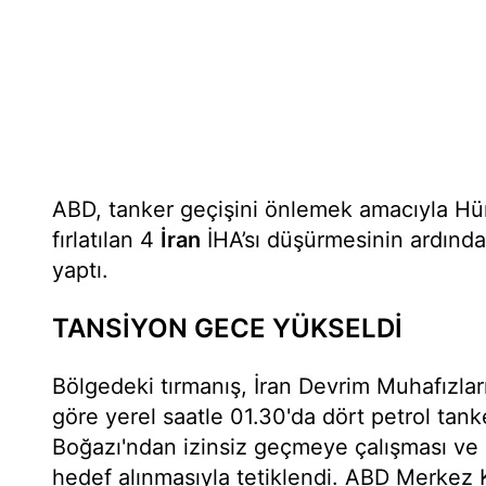
ABD, tanker geçişini önlemek amacıyla H
fırlatılan 4
İran
İHA’sı düşürmesinin ardında
yaptı.
TANSİYON GECE YÜKSELDİ
Bölgedeki tırmanış, İran Devrim Muhafızla
göre yerel saatle 01.30'da dört petrol tan
Boğazı'ndan izinsiz geçmeye çalışması ve 
hedef alınmasıyla tetiklendi. ABD Merke