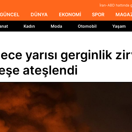
İran-ABD hattında g
GÜNCEL
DÜNYA
EKONOMİ
SPOR
MAGAZ
anat
Kadın
Moda
Otomobil
Yaşam
ce yarısı gerginlik zi
peşe ateşlendi