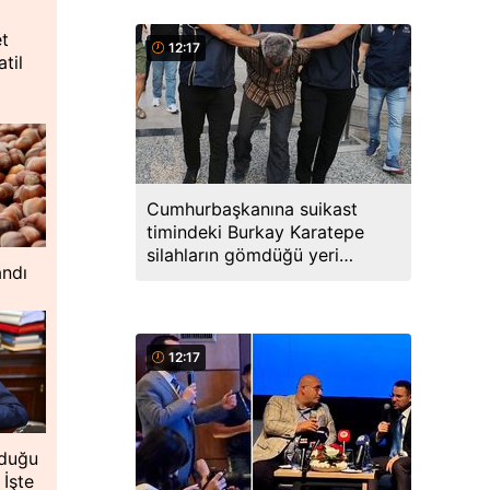
et
12:17
til
Cumhurbaşkanına suikast
timindeki Burkay Karatepe
silahların gömdüğü yeri
andı
söyledi, ekipler harekete geçti
12:17
lduğu
 İşte