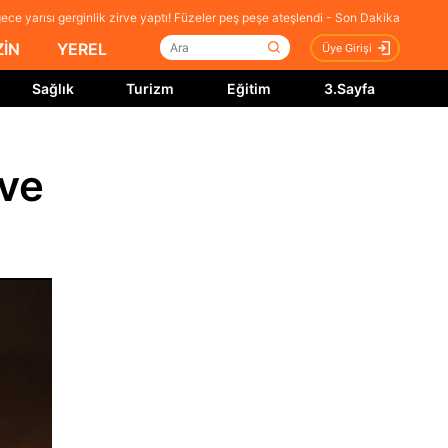
ece yarısı gerginlik zirve yaptı! Füzeler peş peşe ateşlendi - Son Dakika
İN
YEREL
Üye Girişi
Sağlık
Turizm
Eğitim
3.Sayfa
rve