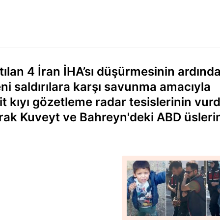
ılan 4 İran İHA’sı düşürmesinin ardınd
ni saldırılara karşı savunma amacıyla
t kıyı gözetleme radar tesislerinin vurd
larak Kuveyt ve Bahreyn'deki ABD üsleri