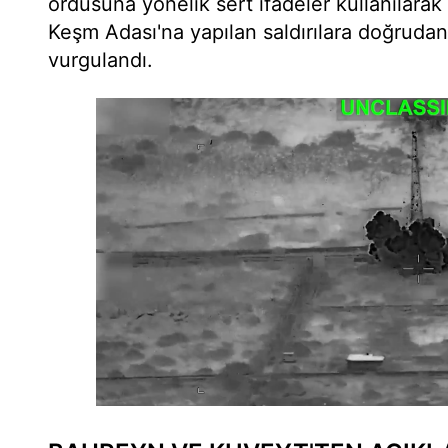
ordusuna yönelik sert ifadeler kullanılarak 
Keşm Adası'na yapılan saldırılara doğrudan
vurgulandı.