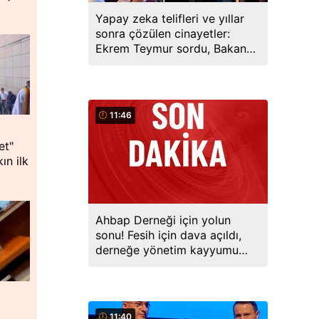
Yapay zeka telifleri ve yıllar
sonra çözülen cinayetler:
Ekrem Teymur sordu, Bakan
Gürlek yanıtladı
11:46
et"
ın ilk
Ahbap Derneği için yolun
sonu! Fesih için dava açıldı,
derneğe yönetim kayyumu
atandı
11:40