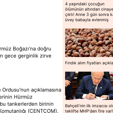
4 yaşındaki çocuğun
ölümünün altından cinay
çıktı! Anne 3 gün sonra ka
üvey babayla evlenmiş
ürmüz Boğazı’na doğru
n gece gerginlik zirve
Fındık alım fiyatları açıkl
rı Ordusu'nun açıklamasına
kerinin Hürmüz
bu tankerlerden birinin
Bahçeli'nin ilk imzacısı o
z Komutanlığı (CENTCOM),
teklifte MHP'den fire var!