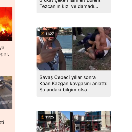
dikkat çeken isimler! Bülent
Tezcan'ın kızı ve damadı
gözaltında
11:27
ya
spor,
Savaş Cebeci yıllar sonra
Kaan Kazgan kavgasını anlattı:
Şu andaki bilgim olsa...
11:25
tti