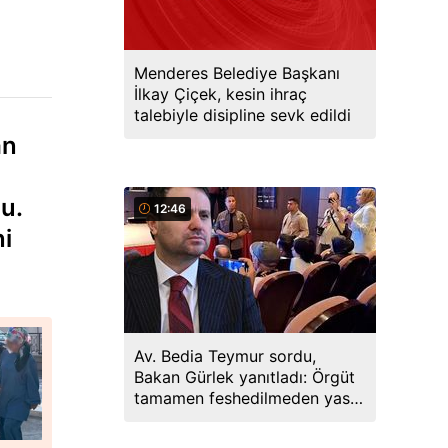
Menderes Belediye Başkanı
İlkay Çiçek, kesin ihraç
talebiyle disipline sevk edildi
an
u.
12:46
ni
Av. Bedia Teymur sordu,
Bakan Gürlek yanıtladı: Örgüt
tamamen feshedilmeden yasa
yürürlüğe girmeyecek