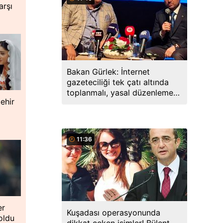
arşı
Bakan Gürlek: İnternet
gazeteciliği tek çatı altında
toplanmalı, yasal düzenlemeye
ehir
hazırız
11:36
er
Kuşadası operasyonunda
 oldu