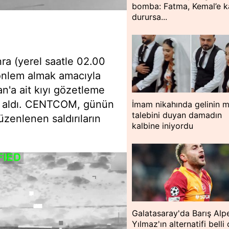
bomba: Fatma, Kemal’e k
durursa...
nra (yerel saatle 02.00
ı önlem almak amacıyla
n'a ait kıyı gözetleme
def aldı. CENTCOM, günün
İmam nikahında gelinin m
talebini duyan damadın
üzenlenen saldırıların
kalbine iniyordu
Galatasaray'da Barış Alp
Yılmaz'ın alternatifi belli