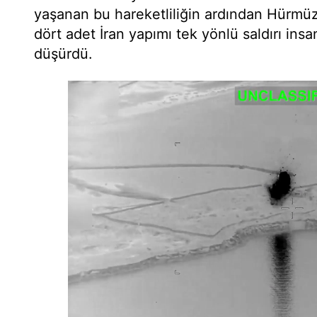
yaşanan bu hareketliliğin ardından Hürmüz 
dört adet İran yapımı tek yönlü saldırı insa
düşürdü.