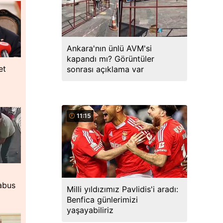
Ankara'nın ünlü AVM'si
kapandı mı? Görüntüler
et
sonrası açıklama var
ü
11:15
kabus
Milli yıldızımız Pavlidis'i aradı:
Benfica günlerimizi
yaşayabiliriz