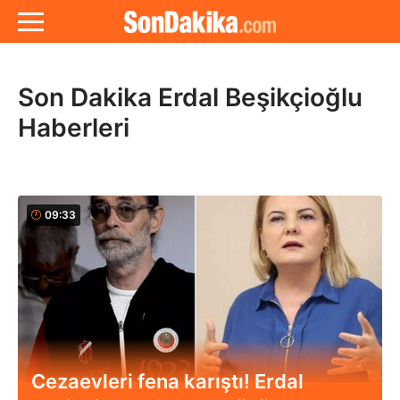
Son Dakika Erdal Beşikçioğlu
Haberleri
09:33
Cezaevleri fena karıştı! Erdal