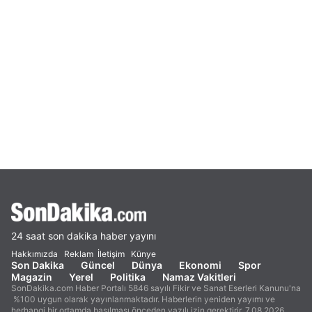
24 saat son dakika haber yayını
Hakkımızda
Reklam
İletişim
Künye
Son Dakika
Güncel
Dünya
Ekonomi
Spor
Magazin
Yerel
Politika
Namaz Vakitleri
SonDakika.com Haber Portalı 5846 sayılı Fikir ve Sanat Eserleri Kanunu'na
%100 uygun olarak yayınlanmaktadır. Haberlerin yeniden yayımı ve
herhangi bir ortamda basılması önceden yazılı izin gerektirir. 7.08.2026