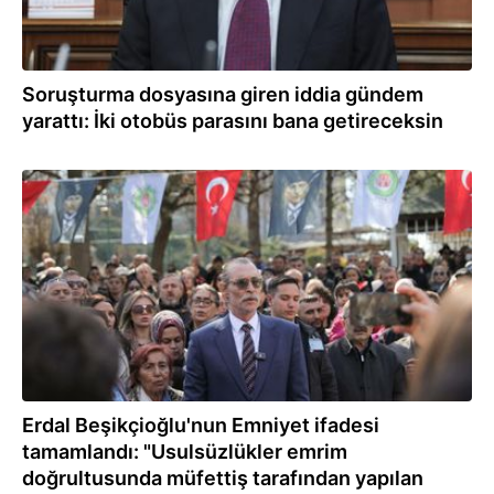
Soruşturma dosyasına giren iddia gündem
yarattı: İki otobüs parasını bana getireceksin
02.08.2026
Erdal Beşikçioğlu'nun Emniyet ifadesi
tamamlandı: "Usulsüzlükler emrim
doğrultusunda müfettiş tarafından yapılan