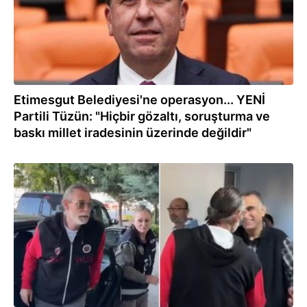
Etimesgut Belediyesi'ne operasyon... YENİ
Partili Tüzün: "Hiçbir gözaltı, soruşturma ve
baskı millet iradesinin üzerinde değildir"
30.07.2026