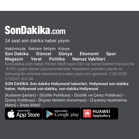
24 saat son dakika haber yayını
Hakkımızda
Reklam
İletişim
Künye
Son Dakika
Güncel
Dünya
Ekonomi
Spor
Magazin
Yerel
Politika
Namaz Vakitleri
SonDakika.com Haber Portalı 5846 sayılı Fikir ve Sanat Eserleri Kanunu'na
%100 uygun olarak yayınlanmaktadır. Haberlerin yeniden yayımı ve
herhangi bir ortamda basılması önceden yazılı izin gerektirir. 7.08.2026
17:22:07. #.0.3#
SON DAKİKA:
Son dakika Hollywood haberleri, Hollywood son dakika
haber, Hollywood son dakika, son dakika Hollywood
[Kullanım Şartları]
-
[Gizlilik Politikası]
-
[Gizlilik ve Çerez Politikası]
-
[Çerez Politikası]
-
[Kişisel Verilerin Korunması]
-
[Ziyaretçi Aydınlatma
Metni]
-
[Hata Bildir]