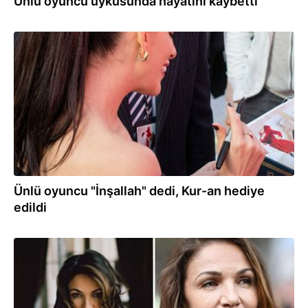
Ünlü oyuncu uykusunda hayatını kaybetti
23.04.2026
Ünlü oyuncu "İnşallah" dedi, Kur-an hediye
edildi
18.04.2026