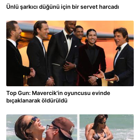
Ünlü şarkıcı düğünü için bir servet harcadı
05.06.2026
Top Gun: Mavercik'in oyuncusu evinde
bıçaklanarak öldürüldü
27.05.2026