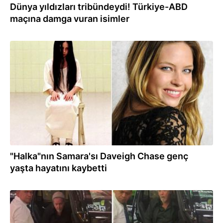
Dünya yıldızları tribündeydi! Türkiye-ABD
maçına damga vuran isimler
17.06.2026
"Halka"nın Samara'sı Daveigh Chase genç
yaşta hayatını kaybetti
11.06.2026