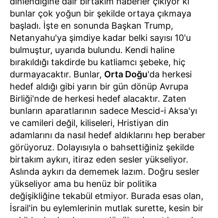
dinlendiğine dair birtakım haberler çıkıyor ki
bunlar çok yoğun bir şekilde ortaya çıkmaya
başladı. İşte en sonunda Başkan Trump,
Netanyahu'ya şimdiye kadar belki sayısı 10'u
bulmuştur, uyarıda bulundu. Kendi haline
bırakıldığı takdirde bu katliamcı şebeke, hiç
durmayacaktır. Bunlar,
Orta Doğu
'da herkesi
hedef aldığı gibi yarın bir gün dönüp Avrupa
Birliği'nde de herkesi hedef alacaktır. Zaten
bunların aparatlarının sadece Mescid-i Aksa'yı
ve camileri değil, kiliseleri, Hristiyan din
adamlarını da nasıl hedef aldıklarını hep beraber
görüyoruz. Dolayısıyla o bahsettiğiniz şekilde
birtakım aykırı, itiraz eden sesler yükseliyor.
Aslında aykırı da dememek lazım. Doğru sesler
yükseliyor ama bu henüz bir politika
değişikliğine tekabül etmiyor. Burada esas olan,
İsrail'in bu eylemlerinin mutlak surette, kesin bir