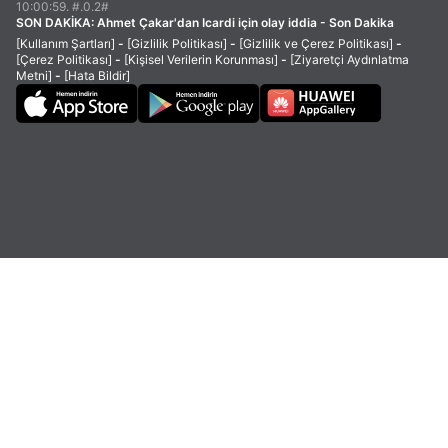
10:00:59. #.0.2#
SON DAKİKA:
Ahmet Çakar'dan Icardi için olay iddia - Son Dakika
[Kullanım Şartları]
-
[Gizlilik Politikası]
-
[Gizlilik ve Çerez Politikası]
-
[Çerez Politikası]
-
[Kişisel Verilerin Korunması]
-
[Ziyaretçi Aydınlatma
Metni]
-
[Hata Bildir]