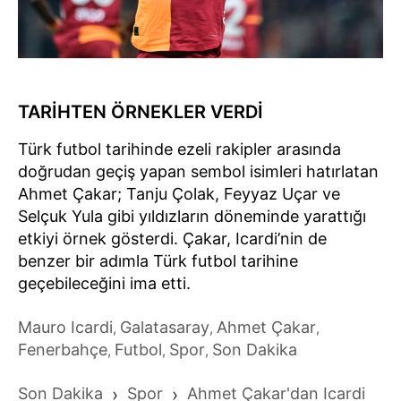
TARİHTEN ÖRNEKLER VERDİ
Türk futbol tarihinde ezeli rakipler arasında
doğrudan geçiş yapan sembol isimleri hatırlatan
Ahmet Çakar; Tanju Çolak, Feyyaz Uçar ve
Selçuk Yula gibi yıldızların döneminde yarattığı
etkiyi örnek gösterdi. Çakar, Icardi’nin de
benzer bir adımla Türk futbol tarihine
geçebileceğini ima etti.
Mauro Icardi
Galatasaray
Ahmet Çakar
,
,
,
Fenerbahçe
Futbol
Spor
Son Dakika
,
,
,
Son Dakika
›
Spor
›
Ahmet Çakar'dan Icardi