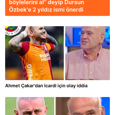
böylelerini al'' deyip Dursun
Özbek'e 2 yıldız ismi önerdi
07.07.2026
Ahmet Çakar'dan Icardi için olay iddia
25.06.2026