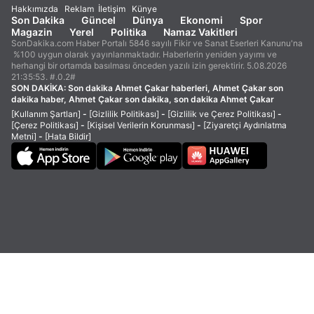
Hakkımızda
Reklam
İletişim
Künye
Son Dakika
Güncel
Dünya
Ekonomi
Spor
Magazin
Yerel
Politika
Namaz Vakitleri
SonDakika.com Haber Portalı 5846 sayılı Fikir ve Sanat Eserleri Kanunu'na
%100 uygun olarak yayınlanmaktadır. Haberlerin yeniden yayımı ve
herhangi bir ortamda basılması önceden yazılı izin gerektirir. 5.08.2026
21:35:53. #.0.2#
SON DAKİKA:
Son dakika Ahmet Çakar haberleri, Ahmet Çakar son
dakika haber, Ahmet Çakar son dakika, son dakika Ahmet Çakar
[Kullanım Şartları]
-
[Gizlilik Politikası]
-
[Gizlilik ve Çerez Politikası]
-
[Çerez Politikası]
-
[Kişisel Verilerin Korunması]
-
[Ziyaretçi Aydınlatma
Metni]
-
[Hata Bildir]