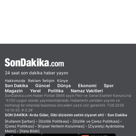
24 saat son dakika haber yayını
Hakkımızda
Reklam
İletişim
Künye
Son Dakika
Güncel
Dünya
Ekonomi
Spor
Magazin
Yerel
Politika
Namaz Vakitleri
SonDakika.com Haber Portalı 5846 sayılı Fikir ve Sanat Eserleri Kanunu'na
%100 uygun olarak yayınlanmaktadır. Haberlerin yeniden yayımı ve
herhangi bir ortamda basılması önceden yazılı izin gerektirir. 7.08.2026
14:10:35. #.0.2#
SON DAKİKA:
Arda Güler, Gibi dizisinin setini ziyaret etti - Son Dakika
[Kullanım Şartları]
-
[Gizlilik Politikası]
-
[Gizlilik ve Çerez Politikası]
-
[Çerez Politikası]
-
[Kişisel Verilerin Korunması]
-
[Ziyaretçi Aydınlatma
Metni]
-
[Hata Bildir]