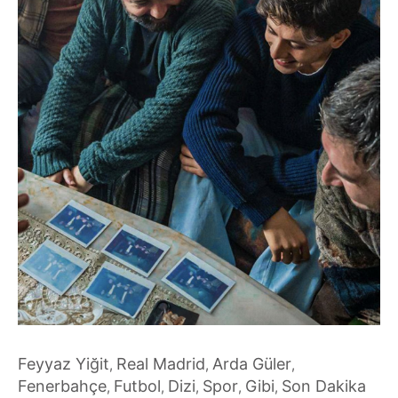
Feyyaz Yiğit
Real Madrid
Arda Güler
,
,
,
Fenerbahçe
Futbol
Dizi
Spor
Gibi
Son Dakika
,
,
,
,
,