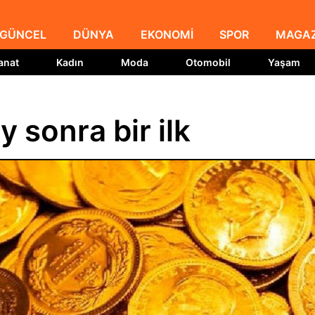
GÜNCEL
DÜNYA
EKONOMİ
SPOR
MAGAZ
anat
Kadın
Moda
Otomobil
Yaşam
y sonra bir ilk