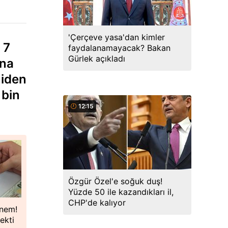
'Çerçeve yasa'dan kimler
 7
faydalanamayacak? Bakan
Gürlek açıkladı
ına
niden
 bin
12:15
Özgür Özel'e soğuk duş!
Yüzde 50 ile kazandıkları il,
CHP'de kalıyor
önem!
ekti