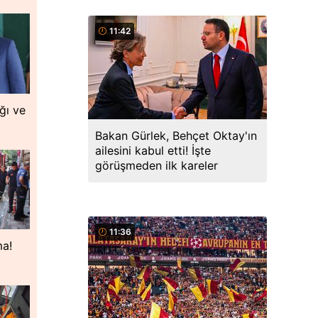
11:42
ğı ve
Bakan Gürlek, Behçet Oktay'ın
ailesini kabul etti! İşte
görüşmeden ilk kareler
11:36
ma!