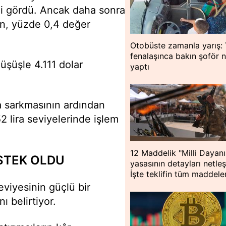
ni gördü. Ancak daha sonra
tın, yüzde 0,4 değer
Otobüste zamanla yarış:
fenalaşınca bakın şoför 
düşüşle 4.111 dolar
yaptı
na sarkmasının ardından
2 lira seviyelerinde işlem
12 Maddelik "Milli Dayan
ESTEK OLDU
yasasının detayları netleş
İşte teklifin tüm maddeler
eviyesinin güçlü bir
ı belirtiyor.