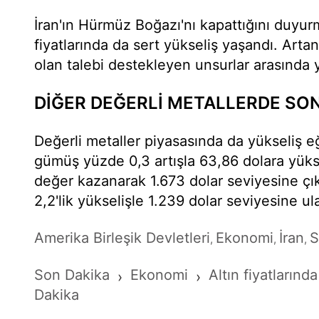
İran'ın Hürmüz Boğazı'nı kapattığını duyur
fiyatlarında da sert yükseliş yaşandı. Artan j
olan talebi destekleyen unsurlar arasında y
DİĞER DEĞERLİ METALLERDE SO
Değerli metaller piyasasında da yükseliş eğ
gümüş yüzde 0,3 artışla 63,86 dolara yükse
değer kazanarak 1.673 dolar seviyesine çı
2,2'lik yükselişle 1.239 dolar seviyesine ula
Amerika Birleşik Devletleri
Ekonomi
İran
S
,
,
,
Son Dakika
Ekonomi
Altın fiyatlarınd
›
›
Dakika