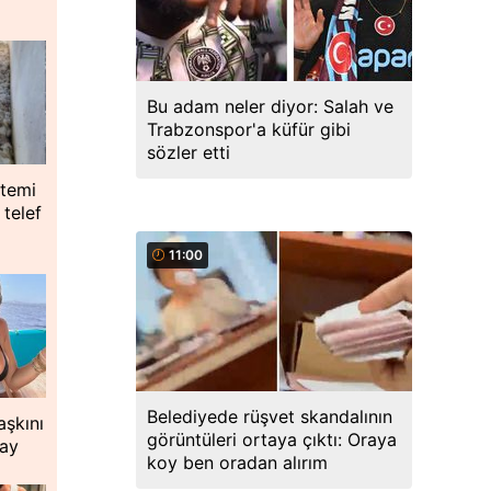
Bu adam neler diyor: Salah ve
Trabzonspor'a küfür gibi
sözler etti
stemi
 telef
11:00
Belediyede rüşvet skandalının
aşkını
görüntüleri ortaya çıktı: Oraya
lay
koy ben oradan alırım