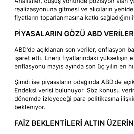
Analistler, düşüş yönünde pozisyon alan ya
realizasyonuna gitmesi ve alıcıların yeni
fiyatların toparlanmasına katkı sağladığını 
PİYASALARIN GÖZÜ ABD VERİLER
ABD'de açıklanan son veriler, enflasyon ba
işaret etti. Enerji fiyatlarındaki yükselişin e
enflasyonu mayıs ayında son üç yılın en hızl
Şimdi ise piyasaların odağında ABD'de açık
Endeksi verisi bulunuyor. Söz konusu veri
dönemde izleyeceği para politikasına ilişk
bekleniyor.
FAİZ BEKLENTİLERİ ALTIN ÜZERİ