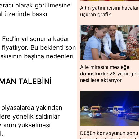
aracı olarak görülmesine
Altın yatırımcısını havala
l üzerinde baskı
uçuran grafik
, Fed'in yıl sonuna kadar
 fiyatlıyor. Bu beklenti son
skısının başlıca nedenleri
Aile mirasını mesleğe
dönüştürdü: 28 yıldır ge
İMAN TALEBİNİ
nesillere aktarıyor
 piyasalarda yakından
ere yönelik saldırılar
iyonun yükselmesi
i.
Düğün konvoyunun sonu