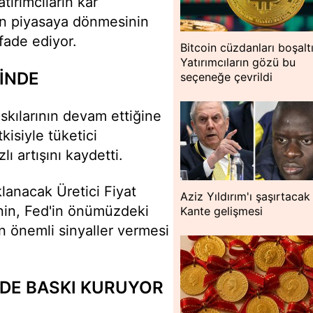
tırımcıların kâr
den piyasaya dönmesinin
ifade ediyor.
Bitcoin cüzdanları boşaltı
Yatırımcıların gözü bu
İNDE
seçeneğe çevrildi
skılarının devam ettiğine
tkisiyle tüketici
ı artışını kaydetti.
lanacak Üretici Fiyat
Aziz Yıldırım'ı şaşırtacak
nin, Fed'in önümüzdeki
Kante gelişmesi
in önemli sinyaller vermesi
NDE BASKI KURUYOR