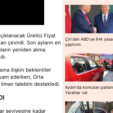
açıklanacak Üretici Fiyat
Çin'den ABD'ye İHA yasa
rı çevirdi. Son ayların en
yaptırım
ıların yeniden alıma
dı.
ına ilişkin beklentiler
evam ederken, Orta
 liman talebini destekledi.
Aydın'da korkutan patla
Yaralılar var
DI
lar seviyesine kadar