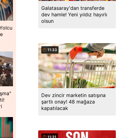
Galatasaray'dan transferde
dev hamle! Yeni yıldız hayırlı
olsun
 Yolcu
ne
11:33
ışma"
Dev zincir marketin satışına
ti!
şartlı onay! 48 mağaza
i
kapatılacak
11:31