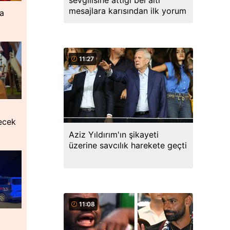
sevgilisine attığı bel altı
mesajlara karısından ilk yorum
ra
11:27
lecek
Aziz Yıldırım'ın şikayeti
üzerine savcılık harekete geçti
11:08