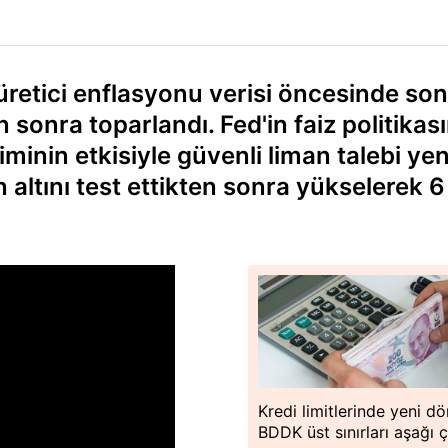
 üretici enflasyonu verisi öncesinde son
sonra toparlandı. Fed'in faiz politikas
liminin etkisiyle güvenli liman talebi ye
n altını test ettikten sonra yükselerek 6
Kredi limitlerinde yeni d
BDDK üst sınırları aşağı ç