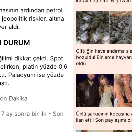
karakolda bitti: 6 gözaltı
masının ardından petrol
eopolitik riskler, altına
er aldı.
N DURUM
Çiftliğin havalandırma si
bozuldu! Binlerce hayvan
ilimi dikkat çekti. Spot
oldu
lirken, platin yüzde 0,6
ktı. Paladyum ise yüzde
ştı.
on Dakika
a 7 ay sonra bir ilk - Son
Ünlü şarkıcının kocasına 
ilan etti! Son paylaşımı o