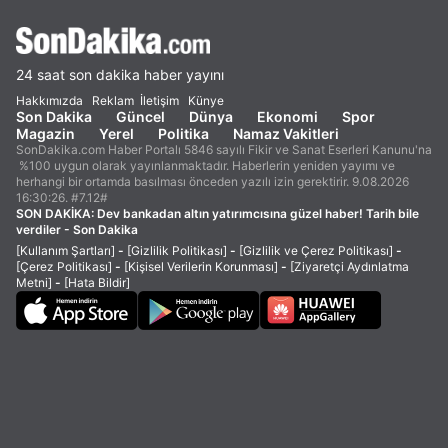
24 saat son dakika haber yayını
Hakkımızda
Reklam
İletişim
Künye
Son Dakika
Güncel
Dünya
Ekonomi
Spor
Magazin
Yerel
Politika
Namaz Vakitleri
SonDakika.com Haber Portalı 5846 sayılı Fikir ve Sanat Eserleri Kanunu'na
%100 uygun olarak yayınlanmaktadır. Haberlerin yeniden yayımı ve
herhangi bir ortamda basılması önceden yazılı izin gerektirir. 9.08.2026
16:30:26. #7.12#
SON DAKİKA:
Dev bankadan altın yatırımcısına güzel haber! Tarih bile
verdiler - Son Dakika
[Kullanım Şartları]
-
[Gizlilik Politikası]
-
[Gizlilik ve Çerez Politikası]
-
[Çerez Politikası]
-
[Kişisel Verilerin Korunması]
-
[Ziyaretçi Aydınlatma
Metni]
-
[Hata Bildir]