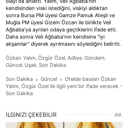
olayı da anlattı. Yalım, Veli Ağbaba'nın
kendisinden viski istediğini, viskiyi aldıktan
sonra Bursa PM üyesi Gamze Pamuk Ateşli ve
Muğla PM üyesi Gizem Özcan ile birlikte Veli
Ağbaba'ya ayrılan odaya geçtiklerini ifade etti.
Daha sonra Veli Ağbaba'nın kendisine "iyi
akşamlar" diyerek ayrılmasını söylediğini belirtti.
Özkan Yalım
Özgür Özel
Adliye
Gündem
,
,
,
,
Güncel
Uşak
Son Dakika
,
,
Son Dakika
›
Güncel
›
Otelde basılan Özkan
Yalım, Özgür Özel ile ilgili yeni bir ifade verecek -
Son Dakika