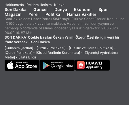
Hakkımızda
Reklam
İletişim
Künye
Son Dakika
Güncel
Dünya
Ekonomi
Spor
Magazin
Yerel
Politika
Namaz Vakitleri
SonDakika.com Haber Portalı 5846 sayılı Fikir ve Sanat Eserleri Kanunu'na
%100 uygun olarak yayınlanmaktadır. Haberlerin yeniden yayımı ve
herhangi bir ortamda basılması önceden yazılı izin gerektirir. 9.08.2026
00:09:16. #7.13#
SON DAKİKA:
Otelde basılan Özkan Yalım, Özgür Özel ile ilgili yeni bir
ifade verecek - Son Dakika
[Kullanım Şartları]
-
[Gizlilik Politikası]
-
[Gizlilik ve Çerez Politikası]
-
[Çerez Politikası]
-
[Kişisel Verilerin Korunması]
-
[Ziyaretçi Aydınlatma
Metni]
-
[Hata Bildir]