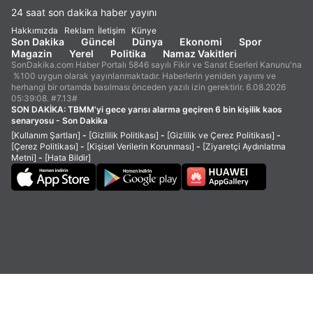
24 saat son dakika haber yayını
Hakkımızda
Reklam
İletişim
Künye
Son Dakika
Güncel
Dünya
Ekonomi
Spor
Magazin
Yerel
Politika
Namaz Vakitleri
SonDakika.com Haber Portalı 5846 sayılı Fikir ve Sanat Eserleri Kanunu'na
%100 uygun olarak yayınlanmaktadır. Haberlerin yeniden yayımı ve
herhangi bir ortamda basılması önceden yazılı izin gerektirir. 6.08.2026
05:39:08. #7.13#
SON DAKİKA:
TBMM'yi gece yarısı alarma geçiren 6 bin kişilik kaos
senaryosu - Son Dakika
[Kullanım Şartları]
-
[Gizlilik Politikası]
-
[Gizlilik ve Çerez Politikası]
-
[Çerez Politikası]
-
[Kişisel Verilerin Korunması]
-
[Ziyaretçi Aydınlatma
Metni]
-
[Hata Bildir]