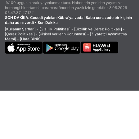
%100 uygun olarak yayınlanmaktadır. Haberlerin yeniden yayımı ve
herhangi bir ortamda basılması önceden yazılı izin gerektirir. 8.08.2026
05:47:37. #7.12#
SON DAKİKA:
Cesedi yakılan Kübra'ya veda! Baba cenazede bir kişinin
daha adını verdi - Son Dakika
[Kullanım Şartları]
-
[Gizlilik Politikası]
-
[Gizlilik ve Çerez Politikası]
-
[Çerez Politikası]
-
[Kişisel Verilerin Korunması]
-
[Ziyaretçi Aydınlatma
Metni]
-
[Hata Bildir]