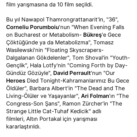
film yarışmasına da 10 film seçildi.
Bu yıl Nawapol Thamrongrattanarit'in, "36",
Corneliu Porumboiu
'nun "When Evening Falls
on Bucharest or Metabolism-
Bükreş
'e Gece
Çöktüğünde ya da Metabolizma", Tomasz
Wasilewski'nin "Floating Skyscrapers-
Dalgalanan Gökdelenler", Tom Shoval'in "Youth-
Gençlik", Hala Lotfy'nin "Coming Forth by Day-
Gündüz Gözüyle",
David Perrault
'nun "Our
Heroes
Died Tonight-Kahramanlarımız Bu Gece
Öldüler", Barbara Albert'in "The Dead and The
Living-Ölüler ve Yaşayanlar",
Ari Folman
'ın "The
Congress-Son Şans", Ramon Zürcher'in "The
Strange Little Cat-Tuhaf Kedicik" adlı
filmleri, Altın Portakal için yarışması
kararlaştırıldı.