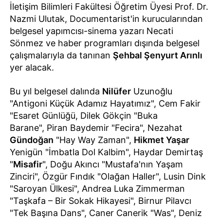
İletişim Bilimleri Fakültesi Öğretim Üyesi Prof. Dr.
Nazmi Ulutak, Documentarist'in kurucularından
belgesel yapımcısı-sinema yazarı Necati
Sönmez ve haber programları dışında belgesel
çalışmalarıyla da tanınan
Şehbal Şenyurt Arınlı
yer alacak.
Bu yıl belgesel dalında
Nilüfer
Uzunoğlu
"Antigoni Küçük Adamız Hayatımız", Cem Fakir
"Esaret Günlüğü, Dilek Gökçin "Buka
Barane", Piran Baydemir "Fecira", Nezahat
Gündoğan
"Hay Way Zaman",
Hikmet Yaşar
Yenigün "İmbatla Dol Kalbim", Haydar Demirtaş
"
Misafir
", Doğu Akıncı "Mustafa'nın Yaşam
Zinciri", Özgür Fındık "Olağan Haller", Lusin Dink
"Saroyan Ülkesi", Andrea Luka Zimmerman
"Taşkafa – Bir Sokak Hikayesi", Birnur Pilavcı
"Tek Başına Dans", Caner Canerik "Was", Deniz