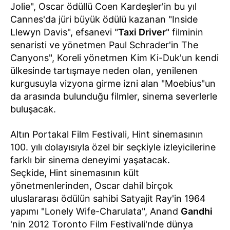
Jolie", Oscar ödüllü Coen Kardeşler'in bu yıl
Cannes'da jüri büyük ödülü kazanan "Inside
Llewyn Davis", efsanevi "
Taxi Driver
" filminin
senaristi ve yönetmen Paul Schrader'in The
Canyons", Koreli yönetmen Kim Ki-Duk'un kendi
ülkesinde tartışmaye neden olan, yenilenen
kurgusuyla vizyona girme izni alan "Moebius"un
da arasında bulunduğu filmler, sinema severlerle
buluşacak.
Altın Portakal Film Festivali, Hint sinemasının
100. yılı dolayısıyla özel bir seçkiyle izleyicilerine
farklı bir sinema deneyimi yaşatacak.
Seçkide, Hint sinemasının kült
yönetmenlerinden, Oscar dahil birçok
uluslararası ödülün sahibi Satyajit Ray'in 1964
yapımı "Lonely Wife-Charulata", Anand
Gandhi
'nin 2012 Toronto Film Festivali'nde dünya