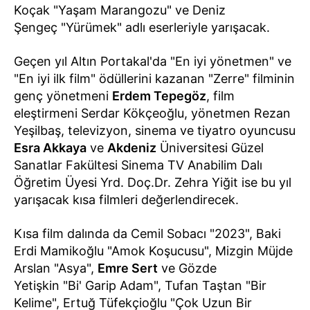
Koçak "Yaşam Marangozu" ve Deniz
Şengeç "Yürümek" adlı eserleriyle yarışacak.
Geçen yıl Altın Portakal'da "En iyi yönetmen" ve
"En iyi ilk film" ödüllerini kazanan "Zerre" filminin
genç yönetmeni
Erdem Tepegöz
, film
eleştirmeni Serdar Kökçeoğlu, yönetmen Rezan
Yeşilbaş, televizyon, sinema ve tiyatro oyuncusu
Esra Akkaya
ve
Akdeniz
Üniversitesi Güzel
Sanatlar Fakültesi Sinema TV Anabilim Dalı
Öğretim Üyesi Yrd. Doç.Dr. Zehra Yiğit ise bu yıl
yarışacak kısa filmleri değerlendirecek.
Kısa film dalında da Cemil Sobacı "2023", Baki
Erdi Mamikoğlu "Amok Koşucusu", Mizgin Müjde
Arslan "Asya",
Emre Sert
ve Gözde
Yetişkin "Bi' Garip Adam", Tufan Taştan "Bir
Kelime", Ertuğ Tüfekçioğlu "Çok Uzun Bir