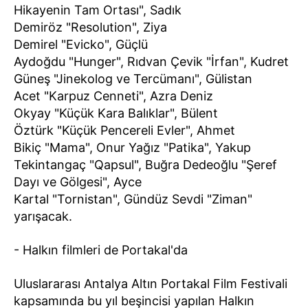
Hikayenin Tam Ortası", Sadık
Demiröz "Resolution", Ziya
Demirel "Evicko", Güçlü
Aydoğdu "Hunger", Rıdvan Çevik "İrfan", Kudret
Güneş "Jinekolog ve Tercümanı", Gülistan
Acet "Karpuz Cenneti", Azra Deniz
Okyay "Küçük Kara Balıklar", Bülent
Öztürk "Küçük Pencereli Evler", Ahmet
Bikiç "Mama", Onur Yağız "Patika", Yakup
Tekintangaç "Qapsul", Buğra Dedeoğlu "Şeref
Dayı ve Gölgesi", Ayce
Kartal "Tornistan", Gündüz Sevdi "Ziman"
yarışacak.
- Halkın filmleri de Portakal'da
Uluslararası Antalya Altın Portakal Film Festivali
kapsamında bu yıl beşincisi yapılan Halkın