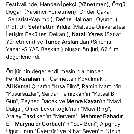
Festivali'nde,
Handan İpekçi
(
Yönetmen
), Özgür
Doğan (Yapımcı-Yönetmen), Önder Çakar
(Senarist-Yapımcı),
Defne
Halman (Oyuncu),
Prof. Dr.
Selahattin Yıldız
(Maltepe Üniversitesi
İletişim Fakültesi Dekanı),
Natali Yeres
(Sanat
Yönetmeni) ve
Tunca Arslan
'dan (Sinema
Yazarı-SİYAD Başkanı) oluşan ön jüri, 62 filmi
değerlendirdi.
Ön jürinin değerlendirmesinin ardından
Ferit Karahan
'ın "Cennetten Kovulmak",
Ali Kemal
Çınar'ın "Kısa Film", Ramin Martin'in
"Kusursuzlar", Serdar Temizkan'ın "Kutsal Bir
Gün", Zeynep Dadak ve
Merve Kayan
'ın "Mavi
Dalga", Ömer Leventoğlu'nun "Mavi Ring",
Atalay Taşdikan'ın "Meryem",
Mehmet Bahadır
Er-
Maryna Er Gorbach
'ın "Sev Beni", Alpgiray
Uğurlu'nun "Üvertür" ve Nihat Seven'in "Uzun