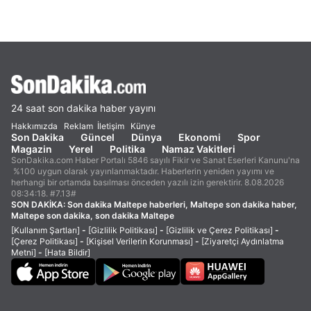
24 saat son dakika haber yayını
Hakkımızda
Reklam
İletişim
Künye
Son Dakika
Güncel
Dünya
Ekonomi
Spor
Magazin
Yerel
Politika
Namaz Vakitleri
SonDakika.com Haber Portalı 5846 sayılı Fikir ve Sanat Eserleri Kanunu'na
%100 uygun olarak yayınlanmaktadır. Haberlerin yeniden yayımı ve
herhangi bir ortamda basılması önceden yazılı izin gerektirir. 8.08.2026
08:34:18. #7.13#
SON DAKİKA:
Son dakika Maltepe haberleri, Maltepe son dakika haber,
Maltepe son dakika, son dakika Maltepe
[Kullanım Şartları]
-
[Gizlilik Politikası]
-
[Gizlilik ve Çerez Politikası]
-
[Çerez Politikası]
-
[Kişisel Verilerin Korunması]
-
[Ziyaretçi Aydınlatma
Metni]
-
[Hata Bildir]