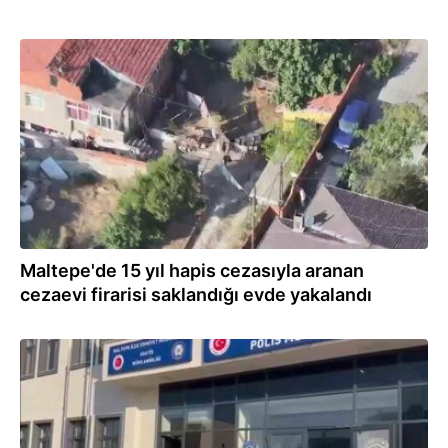
04.08.2026
Maltepe'de 15 yıl hapis cezasıyla aranan
cezaevi firarisi saklandığı evde yakalandı
04.08.2026