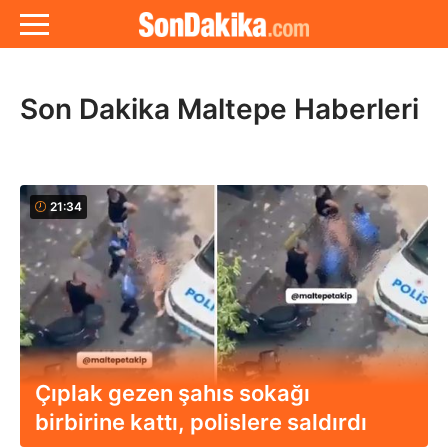
Son Dakika Maltepe Haberleri
21:34
Çıplak gezen şahıs sokağı
birbirine kattı, polislere saldırdı