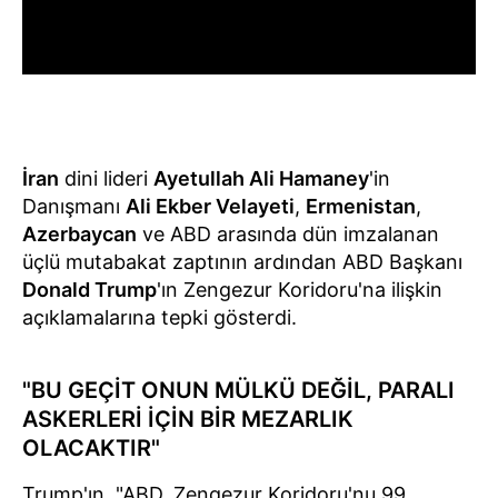
İran
dini lideri
Ayetullah Ali Hamaney
'in
Danışmanı
Ali Ekber Velayeti
,
Ermenistan
,
Azerbaycan
ve ABD arasında dün imzalanan
üçlü mutabakat zaptının ardından ABD Başkanı
Donald Trump
'ın Zengezur Koridoru'na ilişkin
açıklamalarına tepki gösterdi.
"BU GEÇİT ONUN MÜLKÜ DEĞİL, PARALI
ASKERLERİ İÇİN BİR MEZARLIK
OLACAKTIR"
Trump'ın, "ABD, Zengezur Koridoru'nu 99