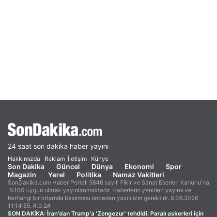
24 saat son dakika haber yayını
Hakkımızda
Reklam
İletişim
Künye
Son Dakika
Güncel
Dünya
Ekonomi
Spor
Magazin
Yerel
Politika
Namaz Vakitleri
SonDakika.com Haber Portalı 5846 sayılı Fikir ve Sanat Eserleri Kanunu'na
%100 uygun olarak yayınlanmaktadır. Haberlerin yeniden yayımı ve
herhangi bir ortamda basılması önceden yazılı izin gerektirir. 8.08.2026
11:14:55. #.0.2#
SON DAKİKA:
İran'dan Trump'a 'Zengezur' tehdidi: Paralı askerleri için