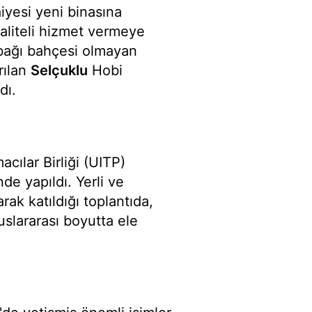
aiyesi yeni binasına
kaliteli hizmet vermeye
 bağı bahçesi olmayan
rılan
Selçuklu
Hobi
dı.
acılar Birliği (UITP)
nde yapıldı. Yerli ve
ak katıldığı toplantıda,
uslararası boyutta ele