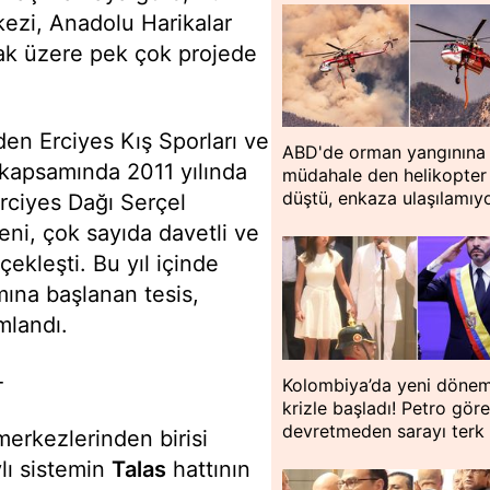
ezi, Anadolu Harikalar
lmak üzere pek çok projede
en Erciyes Kış Sporları ve
ABD'de orman yangınına
 kapsamında 2011 yılında
müdahale den helikopter
düştü, enkaza ulaşılamıy
Erciyes Dağı Serçel
eni, çok sayıda davetli ve
ekleşti. Bu yıl içinde
mına başlanan tesis,
mlandı.
-
Kolombiya’da yeni döne
krizle başladı! Petro göre
devretmeden sarayı terk 
erkezlerinden birisi
ylı sistemin
Talas
hattının