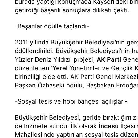
burada yaptığı konuşmada Kayseri'deki bir
getirdiği başarılı sonuçlara dikkati çekti.
-Başarılar ödülle taçlandı-
2011 yılında Büyükşehir Belediyesi'nin gerç
ödüllendirildi. Büyükşehir Belediyesi'nin h
Yüzler Deniz Yıldızı' projesi,
AK Parti
Genel
düzenlenen '
Yerel
Yönetimler ve Gençlik K
birinciliği elde etti. AK Parti Genel Merk
Başkan Özhaseki ödülü, Başbakan Erdoğan'
-Sosyal tesis ve hobi bahçesi açılışları-
Büyükşehir Belediyesi, geride bıraktığımız y
de hizmete sundu. İlk olarak
İncesu
İlçesi
Mahallesi'nde yaptırılan sosyal tesis düze