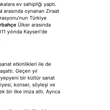
alara ev sahipliği yaptı.
i
arasında oynanan Ziraat
asyonu'nun Türkiye
rbahçe
Ülker arasında
1 yılında Kayseri'de
.
anat etkinlikleri ile de
yaşattı. Geçen yıl
 yepyeni bir kültür sanat
yesi, konser, söyleşi ve
ek bir ilke imza attı. Ayrıca