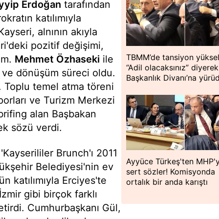
yyip Erdoğan
tarafından
okratın katılımıyla
yseri, alnının akıyla
'deki pozitif değişimi,
TBMM’de tansiyon yüksel
rum.
Mehmet Özhaseki
ile
“Adil olacaksınız” diyerek
m ve dönüşüm süreci oldu.
Başkanlık Divanı’na yürü
i. Toplu temel atma töreni
porları ve Turizm Merkezi
rifing alan Başbakan
ek sözü verdi.
 'Kayserililer Brunch'ı 2011
Ayyüce Türkeş'ten MHP'
ükşehir Belediyesi'nin ev
sert sözler! Komisyonda
'ün katılımıyla Erciyes'te
ortalık bir anda karıştı
zmir gibi birçok farklı
getirdi. Cumhurbaşkanı Gül,