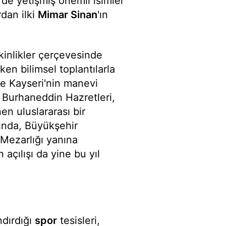
'de yetişmiş önemli isimler
dan ilki
Mimar Sinan
'ın
kinlikler çerçevesinde
ken bilimsel toplantılarla
ne Kayseri'nin manevi
 Burhaneddin Hazretleri,
n uluslararası bir
nda, Büyükşehir
Mezarlığı yanına
açılışı da yine bu yıl
ndırdığı
spor
tesisleri,