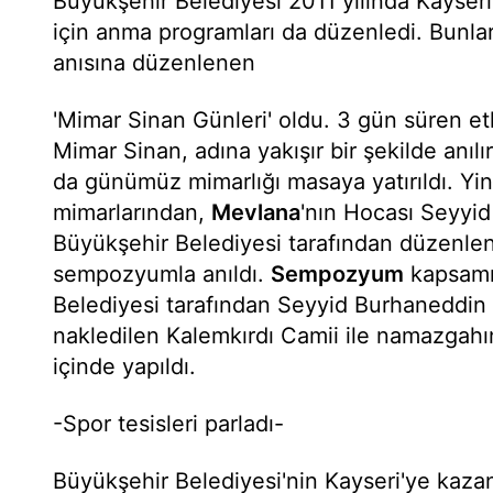
Büyükşehir Belediyesi 2011 yılında Kayseri
için anma programları da düzenledi. Bunlar
anısına düzenlenen
'Mimar Sinan Günleri' oldu. 3 gün süren et
Mimar Sinan, adına yakışır bir şekilde anılır
da günümüz mimarlığı masaya yatırıldı. Yi
mimarlarından,
Mevlana
'nın Hocası Seyyid
Büyükşehir Belediyesi tarafından düzenlene
sempozyumla anıldı.
Sempozyum
kapsamı
Belediyesi tarafından Seyyid Burhaneddin 
nakledilen Kalemkırdı Camii ile namazgahın 
içinde yapıldı.
-Spor tesisleri parladı-
Büyükşehir Belediyesi'nin Kayseri'ye kaza