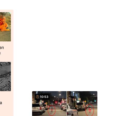
an
ü
10:53
ta