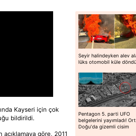
Seyir halindeyken alev al
lüks otomobil küle dönd
lında Kayseri için çok
Pentagon 5. parti UFO
u bildirildi.
belgelerini yayımladı! Or
Doğu'da gizemli cisim
n açıklamaya göre, 2011