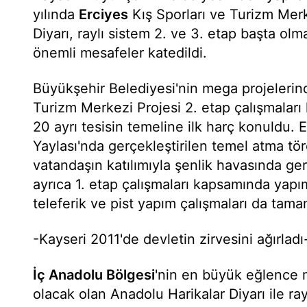
yılında
Erciyes
Kış Sporları ve Turizm Merk
Diyarı, raylı sistem 2. ve 3. etap başta o
önemli mesafeler katedildi.
Büyükşehir Belediyesi'nin mega projelerind
Turizm Merkezi Projesi 2. etap çalışmaları
20 ayrı tesisin temeline ilk harç konuldu. 
Yaylası'nda gerçekleştirilen temel atma tör
vatandaşın katılımıyla şenlik havasında gerç
ayrıca 1. etap çalışmaları kapsamında yapı
teleferik ve pist yapım çalışmaları da tama
-Kayseri 2011'de devletin zirvesini ağırladı
İç Anadolu Bölgesi
'nin en büyük eğlence m
olacak olan Anadolu Harikalar Diyarı ile ra