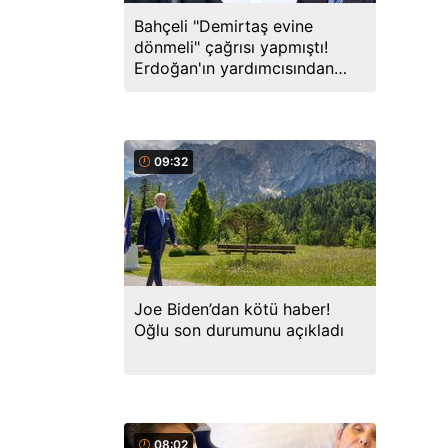
Bahçeli "Demirtaş evine
dönmeli" çağrısı yapmıştı!
Erdoğan'ın yardımcısından
yanıt geldi
09:32
Joe Biden’dan kötü haber!
Oğlu son durumunu açıkladı
08:02