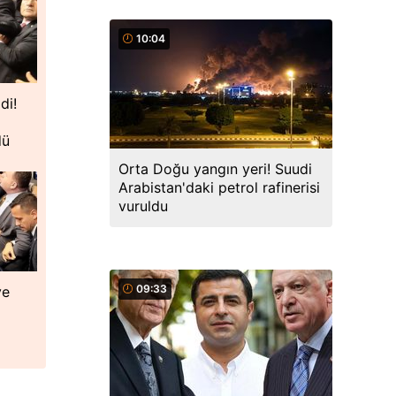
10:04
di!
dü
Orta Doğu yangın yeri! Suudi
Arabistan'daki petrol rafinerisi
vuruldu
09:33
ye