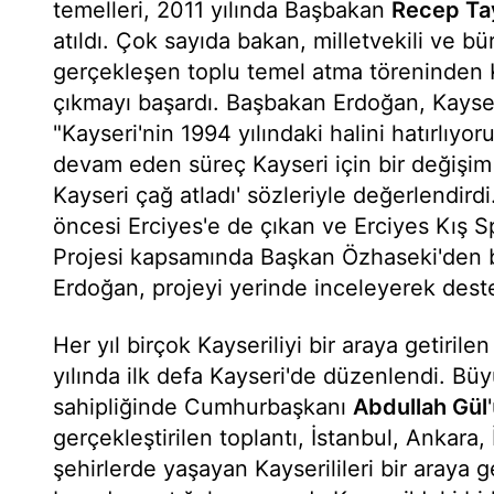
temelleri, 2011 yılında Başbakan
Recep Ta
atıldı. Çok sayıda bakan, milletvekili ve bür
gerçekleşen toplu temel atma töreninden Ka
çıkmayı başardı. Başbakan Erdoğan, Kayseri
"Kayseri'nin 1994 yılındaki halini hatırlıyo
devam eden süreç Kayseri için bir değişi
Kayseri çağ atladı' sözleriyle değerlendird
öncesi Erciyes'e de çıkan ve Erciyes Kış S
Projesi kapsamında Başkan Özhaseki'den b
Erdoğan, projeyi yerinde inceleyerek dest
Her yıl birçok Kayseriliyi bir araya getirilen
yılında ilk defa Kayseri'de düzenlendi. Büy
sahipliğinde Cumhurbaşkanı
Abdullah Gül
gerçekleştirilen toplantı, İstanbul, Ankara, İ
şehirlerde yaşayan Kayserilileri bir araya 