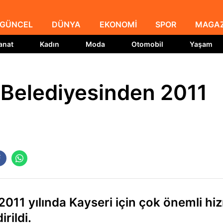
GÜNCEL
DÜNYA
EKONOMİ
SPOR
MAGAZ
anat
Kadın
Moda
Otomobil
Yaşam
 Belediyesinden 2011
2011 yılında Kayseri için çok önemli hi
rildi.