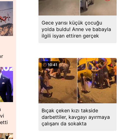
Gece yarısı küçük çocuğu
yolda buldu! Anne ve babayla
ilgili isyan ettiren gerçek
or
10:41
m
Bıçak çeken kızı takside
vi
darbettiler, kavgayı ayırmaya
etti
çalışanı da sokakta