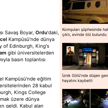
Komşuları şüphesinde hak
sı Savaş Boyar,
Ordu
'daki,
çıktı, evinde ölü bulundu
cel
Kampüsü'nde dünya
y of Edinburgh, King's
ham
gibi üniversitelerden
ıyla basın toplantısı
İznik Gölü'nde düşen ge
cel Kampüsü'nde eğitim
hayatını kaybetti
versitelerinden 28 kabul
nburgh, Kings College
olmak üzere dünya
en geldi. Kabul alan