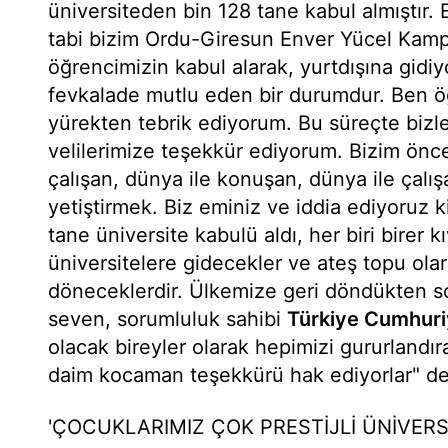
üniversiteden bin 128 tane kabul almıştır. E
tabi bizim Ordu-Giresun Enver Yücel Ka
öğrencimizin kabul alarak, yurtdışına gidiy
fevkalade mutlu eden bir durumdur. Ben öğ
yürekten tebrik ediyorum. Bu süreçte bizl
velilerimize teşekkür ediyorum. Bizim önce
çalışan, dünya ile konuşan, dünya ile çalı
yetiştirmek. Biz eminiz ve iddia ediyoruz 
tane üniversite kabulü aldı, her biri birer k
üniversitelere gidecekler ve ateş topu ola
döneceklerdir. Ülkemize geri döndükten son
seven, sorumluluk sahibi
Türkiye Cumhuri
olacak bireyler olarak hepimizi gururlandır
daim kocaman teşekkürü hak ediyorlar" de
'ÇOCUKLARIMIZ ÇOK PRESTİJLİ ÜNİVERS