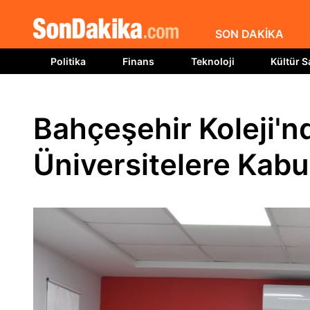
SON DAKİKA
Politika
Finans
Teknoloji
Kültür S
Bahçeşehir Koleji'nd
Üniversitelere Kabul