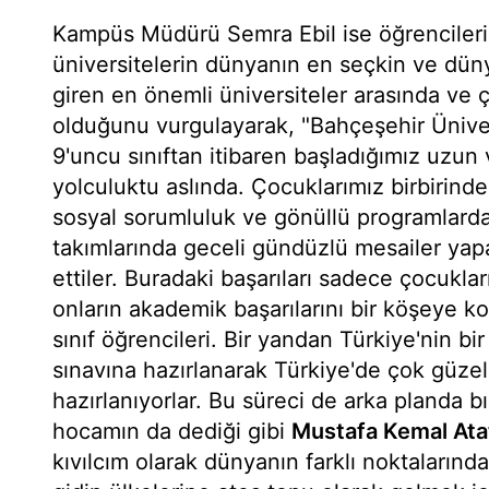
Kampüs Müdürü Semra Ebil ise öğrencilerin
üniversitelerin dünyanın en seçkin ve düny
giren en önemli üniversiteler arasında ve ço
olduğunu vurgulayarak, "Bahçeşehir Üniver
9'uncu sınıftan itibaren başladığımız uzun 
yolculuktu aslında. Çocuklarımız birbirinde
sosyal sorumluluk ve gönüllü programlarda a
takımlarında geceli gündüzlü mesailer yapa
ettiler. Buradaki başarıları sadece çocukla
onların akademik başarılarını bir köşeye ko
sınıf öğrencileri. Bir yandan Türkiye'nin bi
sınavına hazırlanarak Türkiye'de çok güze
hazırlanıyorlar. Bu süreci de arka planda b
hocamın da dediği gibi
Mustafa Kemal Ata
kıvılcım olarak dünyanın farklı noktalarında