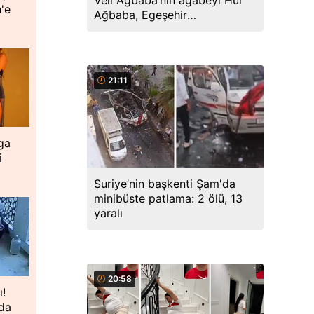
Veli Ağbaba’nın ağabeyi Hür
'e
Ağbaba, Egeşehir
soruşturmasında tutuklandı
21:11
ga
i
Suriye’nin başkenti Şam'da
minibüste patlama: 2 ölü, 13
yaralı
20:58
ı!
nda