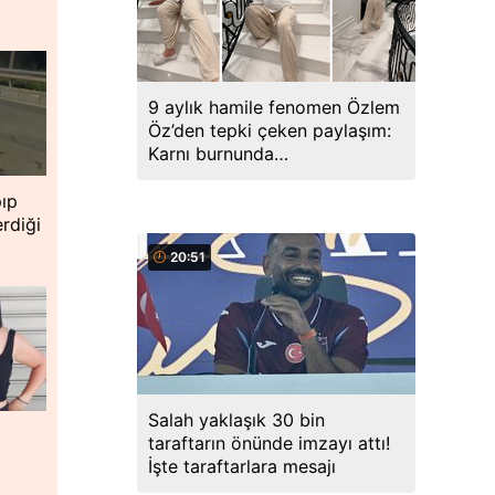
9 aylık hamile fenomen Özlem
Öz’den tepki çeken paylaşım:
Karnı burnunda
merdivenlerden sürünerek indi
pıp
erdiği
20:51
Salah yaklaşık 30 bin
taraftarın önünde imzayı attı!
İşte taraftarlara mesajı