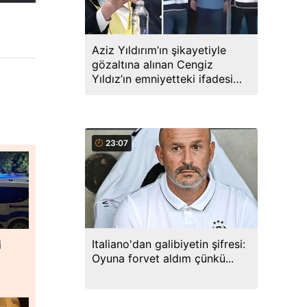
Aziz Yıldırım’ın şikayetiyle
gözaltına alınan Cengiz
Yıldız’ın emniyetteki ifadesi
ortaya çıktı
23:07
Italiano'dan galibiyetin şifresi:
i
Oyuna forvet aldım çünkü...