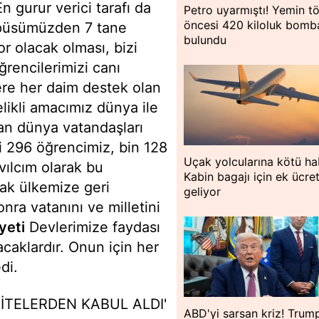
n gurur verici tarafı da
Petro uyarmıştı! Yemin tö
öncesi 420 kiloluk bomb
mpüsümüzden 7 tane
bulundu
or olacak olması, bizi
rencilerimizi canı
ere her daim destek olan
likli amacımız dünya ile
şan dünya vatandaşları
ki 296 öğrencimiz, bin 128
Uçak yolcularına kötü ha
ıvılcım olarak bu
Kabin bagajı için ek ücre
rak ülkemize geri
geliyor
ra vatanını ve milletini
yeti
Devlerimize faydası
acaklardır. Onun için her
di.
İTELERDEN KABUL ALDI'
ABD'yi sarsan kriz! Trum