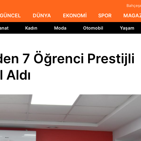
Bahçeşeh
GÜNCEL
DÜNYA
EKONOMİ
SPOR
MAGAZ
anat
Kadın
Moda
Otomobil
Yaşam
en 7 Öğrenci Prestijli
 Aldı