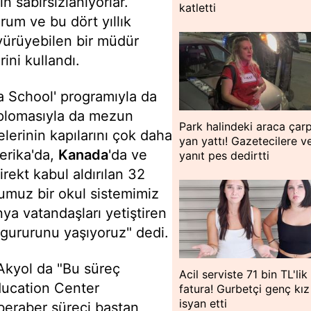
n sabırsızlanıyorlar.
katletti
rum ve bu dört yıllık
ürüyebilen bir müdür
ini kullandı.
a School' programıyla da
iplomasıyla da mezun
Park halindeki araca çar
elerinin kapılarını çok daha
yan yattı! Gazetecilere v
erika'da,
Kanada
'da ve
yanıt pes dedirtti
irekt kabul aldırılan 32
ğumuz bir okul sistemimiz
ya vatandaşları yetiştiren
 gururunu yaşıyoruz" dedi.
Akyol da "Bu süreç
Acil serviste 71 bin TL'lik
ducation Center
fatura! Gurbetçi genç kız
isyan etti
beraber süreci baştan