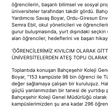
öğrencilerin, başarılı bilimsel ve sosyal pr
üniversiteler tarafından takdir gördü. Bah
Yardımcısı Savaş Boyar, Ordu-Giresun E
Semra Ebil, okul yöneticileri ve öğrenciler
gurur buluşmasında, yurt dışındaki seçkin 
alan öğrenciler, hedeflerini ve başarı hikaye
'ÖĞRENCİLERİMİZ KIVILCIM OLARAK GİTT
ÜNİVERSİTELERDEN ATEŞ TOPU OLARAK
Toplantıda konuşan Bahçeşehir Koleji Gen
Boyar, "153 kampüste 98 bin öğrenci ile T
değer sağlamaya çalışan bir kuruluşuz. Ha
güçlü yanlarımızdan bir tanesi de yurtdışı 
Bahçeşehir Koleji Genel Müdürlüğü olara
kampüslerimizden şu ana kadar 296 öğrenc