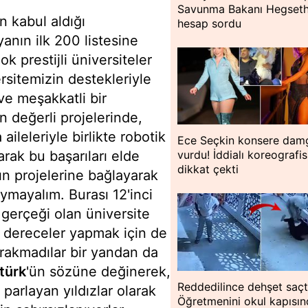
Savunma Bakanı Hegseth
 kabul aldığı
hesap sordu
anın ilk 200 listesine
k prestijli üniversiteler
sitemizin destekleriyle
ve meşakkatli bir
n değerli projelerinde,
ileleriyle birlikte robotik
Ece Seçkin konsere dam
rak bu başarıları elde
vurdu! İddialı koreografis
dikkat çekti
rın projelerine bağlayarak
ymayalım. Burası 12'inci
r gerçeği olan üniversite
l dereceler yapmak için de
ırakmadılar bir yandan da
türk
'ün sözüne değinerek,
Reddedilince dehşet saçt
 parlayan yıldızlar olarak
Öğretmenini okul kapısı