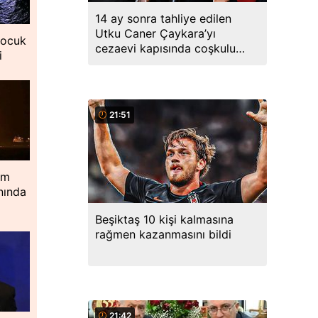
14 ay sonra tahliye edilen
Utku Caner Çaykara’yı
çocuk
cezaevi kapısında coşkulu
i
kalabalık karşıladı
21:51
im
nında
Beşiktaş 10 kişi kalmasına
rağmen kazanmasını bildi
21:42