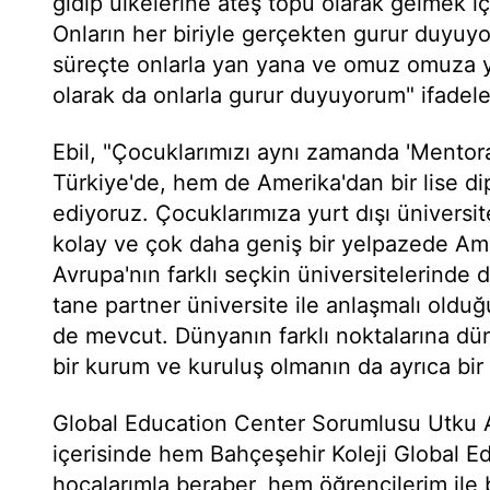
gidip ülkelerine ateş topu olarak gelmek içi
Onların her biriyle gerçekten gurur duyuyo
süreçte onlarla yan yana ve omuz omuza y
olarak da onlarla gurur duyuyorum" ifadeler
Ebil, "Çocuklarımızı aynı zamanda 'Mentor
Türkiye'de, hem de Amerika'dan bir lise d
ediyoruz. Çocuklarımıza yurt dışı üniversit
kolay ve çok daha geniş bir yelpazede Am
Avrupa'nın farklı seçkin üniversitelerinde d
tane partner üniversite ile anlaşmalı oldu
de mevcut. Dünyanın farklı noktalarına dün
bir kurum ve kuruluş olmanın da ayrıca bir
Global Education Center Sorumlusu Utku 
içerisinde hem Bahçeşehir Koleji Global E
hocalarımla beraber, hem öğrencilerim ile 