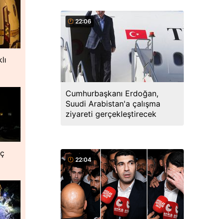
22:06
lı
Cumhurbaşkanı Erdoğan,
Suudi Arabistan'a çalışma
ziyareti gerçekleştirecek
nç
22:04