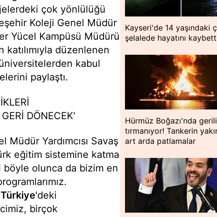
ojelerdeki çok yönlülüğü
çeşehir Koleji Genel Müdür
Kayseri'de 14 yaşındaki 
nver Yücel Kampüsü Müdürü
şelalede hayatını kaybett
in katılımıyla düzenlenen
üniversitelerden kabul
lerini paylaştı.
İKLERİ
 GERİ DÖNECEK'
Hürmüz Boğazı'nda geril
tırmanıyor! Tankerin yakı
el Müdür Yardımcısı Savaş
art arda patlamalar
ürk eğitim sistemine katma
l böyle olunca da bizim en
programlarımız.
k
Türkiye
'deki
imiz, birçok