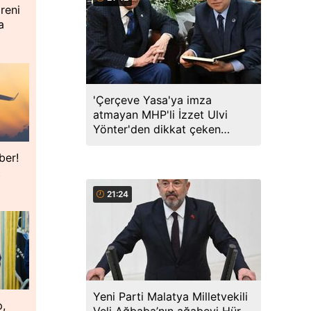
reni
a
'Çerçeve Yasa'ya imza
atmayan MHP'li İzzet Ulvi
Yönter'den dikkat çeken
paylaşım: Bir canım var...
ber!
t
21:24
Yeni Parti Malatya Milletvekili
p,