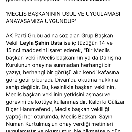
'MECLİS BAŞKANININ USUL VE UYGULAMASI
ANAYASAMIZA UYGUNDUR'
AK Parti Grubu adına söz alan Grup Başkan
Vekili
Leyla Şahin Usta
ise iç tüzüğün 14 ve
15'nci maddesini işaret ederek, "Bir Meclis
başkan vekili Meclis başkanının ya da Danışma
Kurulunun onayına sunmadan herhangi bir
yazıyı, herhangi bir görüşü alıp kendi kafasına
göre getirip burada Divan'da okutma hakkına
sahip değildir. Bu, kesinlikle başkan vekilinin,
Meclis başkan vekilinin yetkisini aşması ve
görevini de kötüye kullanmasıdır. Kaldı ki Gülizar
Biçer Hanımefendi, Meclis başkan vekilliği
yaptığı her oturumda, Meclis Başkanı Sayın
Numan Kurtulmuş'un onay verdiği metinleri
uygulamıştır ve okumuştur. Ne hikmetse o gün,