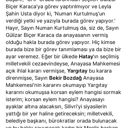
Biçer Karaca'ya görev yaptırılmıyor ve Leyla
Şahin Usta diyor ki, 'Numan Kurtulmuş'un
verdiği yetki ve yazıyla burada görev yapıyor.'
Hayır, Sayın Numan Kurtulmuş da, siz de, Sayın
Gülizar Biçer Karaca da anayasanın vermiş
olduğu hakla burada görev yapıyor. Hiç kimse
burada bize bir görev tanımlaması ya da bize bir
ayar veremez. Eğer bir ülkede
Hatay
'ın seçilmiş
milletvekili cezaevindeyse, Anayasa Mahkemesi
açık ihlal kararı vermişse,
Yargıtay
bu karara
direnmişse, Sayın
Bekir Bozdağ
Anayasa
Mahkemesi'nin kararını okumayıp Yargıtay
kararını okumuşsa korsan eylem hangisi sormak
isterim; korsan eylem hangisi? Anayasayı
ayaklar altına alacaksın, Silivri'yi siyasilerin
yattığı bir yer haline getireceksin; milletvekili,
belediye başkanı, bürokratlar orada bulunacak
ve bu hakkı savunacak kadın bir Meclis başkan