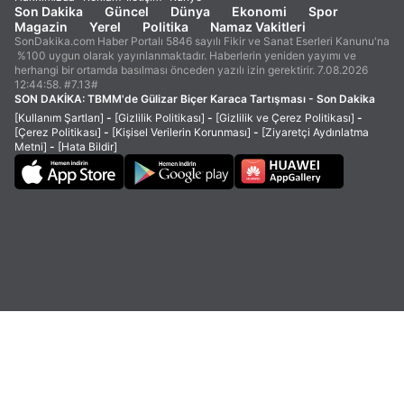
Son Dakika
Güncel
Dünya
Ekonomi
Spor
Magazin
Yerel
Politika
Namaz Vakitleri
SonDakika.com Haber Portalı 5846 sayılı Fikir ve Sanat Eserleri Kanunu'na
%100 uygun olarak yayınlanmaktadır. Haberlerin yeniden yayımı ve
herhangi bir ortamda basılması önceden yazılı izin gerektirir. 7.08.2026
12:44:58. #7.13#
SON DAKİKA:
TBMM'de Gülizar Biçer Karaca Tartışması - Son Dakika
[Kullanım Şartları]
-
[Gizlilik Politikası]
-
[Gizlilik ve Çerez Politikası]
-
[Çerez Politikası]
-
[Kişisel Verilerin Korunması]
-
[Ziyaretçi Aydınlatma
Metni]
-
[Hata Bildir]