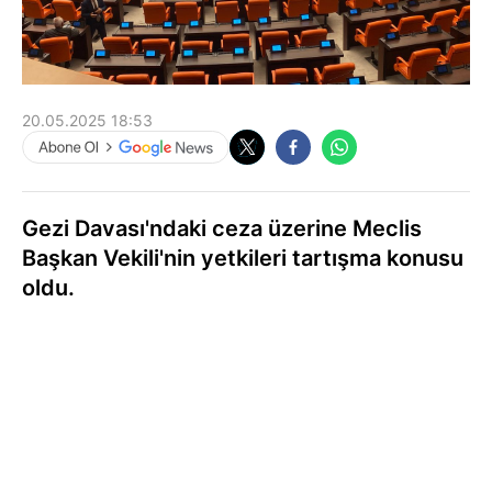
20.05.2025 18:53
Gezi Davası'ndaki ceza üzerine Meclis
Başkan Vekili'nin yetkileri tartışma konusu
oldu.