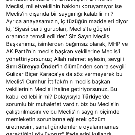
Meclisi, milletvekilinin hakkını koruyamıyor ise
Meclis'in dışarıda bir saygınlığı kalabilir mi?
Ayrıca anayasamızın, iç tüzüğün maddeleri diyor
ki, 'Siyasi parti gurupları, Meclis'te güçleri
oranında temsil edilirler.' Siz Sayın Meclis
Başkanımız, isimlerden bağımsız olarak, MHP ve
AK Parti'nin meclis başkan vekillerine Meclis'i
yönettiriyorsunuz; Allah rahmet eylesin, sevgili
Sırrı Süreyya Önder
'in ölümünden sonra sevgili
Gülizar Biçer Karaca'ya da söz vermeyerek bu
Meclis'i Cumhur İttifakı'nın meclis başkan
vekillerinin Meclis'i haline getiriyorsunuz. Bu
kabul edilebilir mi? Dolayısıyla
Türkiye
'de
sorumlu bir muhalefet vardır, biz bu Meclis'in
çalıştırılmasını ve bu Meclis'in saygın biçimde
memleketin sorunlarına eğilerek çözüm
üretmesini, sanal gündemlerle oyalanmaması
gerektiğini söylüyoruz" ifadelerini kullandı.