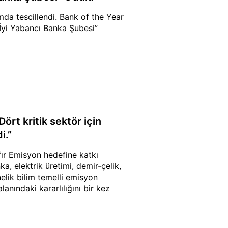
rmda tescillendi. Bank of the Year
İyi Yabancı Banka Şubesi”
Dört kritik sektör için
i.”
fır Emisyon hedefine katkı
a, elektrik üretimi, demir-çelik,
elik bilim temelli emisyon
anındaki kararlılığını bir kez