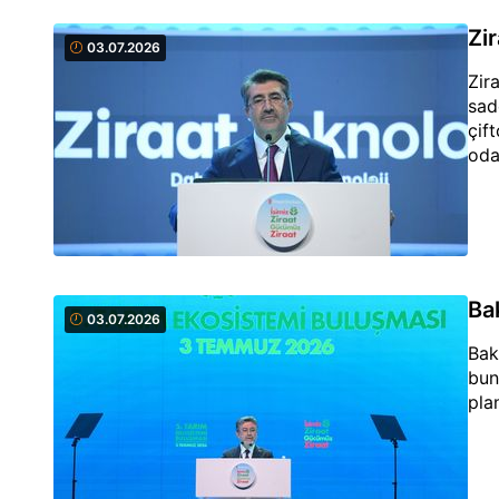
Zi
03.07.2026
Zir
sad
çift
oda
Ba
03.07.2026
Bak
bun
pla