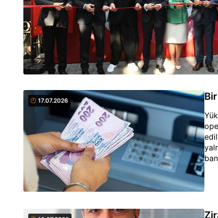
Bi
17.07.2026
Yük
ope
edi
yal
ban
Zi