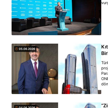
vur
Kıt
05.06.2026
Bir
Tür
pro
Par
ONE
dön
“Zi
04.06.2026