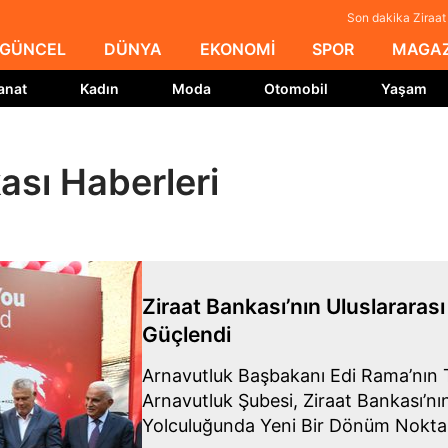
Son dakika Ziraat
GÜNCEL
DÜNYA
EKONOMİ
SPOR
MAGAZ
anat
Kadın
Moda
Otomobil
Yaşam
ası Haberleri
Ziraat Bankası’nın Uluslararası
Güçlendi
Arnavutluk Başbakanı Edi Rama’nın Te
Arnavutluk Şubesi, Ziraat Bankası’n
Yolculuğunda Yeni Bir Dönüm Nokta