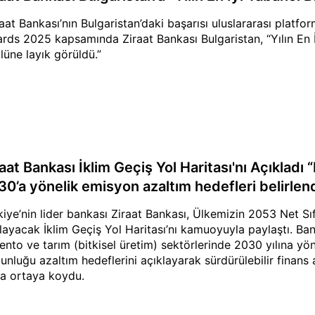
raat Bankası’nın Bulgaristan’daki başarısı uluslararası platfo
rds 2025 kapsamında Ziraat Bankası Bulgaristan, “Yılın En 
lüne layık görüldü.”
aat Bankası İklim Geçiş Yol Haritası'nı Açıkladı “
30’a yönelik emisyon azaltım hedefleri belirlend
kiye’nin lider bankası Ziraat Bankası, Ülkemizin 2053 Net Sı
layacak İklim Geçiş Yol Haritası’nı kamuoyuyla paylaştı. Bank
ento ve tarım (bitkisel üretim) sektörlerinde 2030 yılına yön
unluğu azaltım hedeflerini açıklayarak sürdürülebilir finans al
a ortaya koydu.