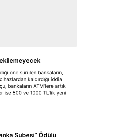
 çekilemeyecek
ığı öne sürülen bankaların,
ihazlardan kaldırdığı iddia
çu, bankaların ATM'lere artık
r ise 500 ve 1000 TL'lik yeni
 Banka Şubesi” Ödülü