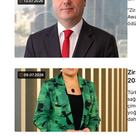
13.07.2026
“Zi
Awa
ödü
Zir
09.07.2026
20
Tür
sağ
çim
yoğ
dah