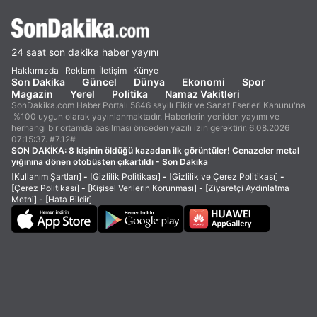
24 saat son dakika haber yayını
Hakkımızda
Reklam
İletişim
Künye
Son Dakika
Güncel
Dünya
Ekonomi
Spor
Magazin
Yerel
Politika
Namaz Vakitleri
SonDakika.com Haber Portalı 5846 sayılı Fikir ve Sanat Eserleri Kanunu'na
%100 uygun olarak yayınlanmaktadır. Haberlerin yeniden yayımı ve
herhangi bir ortamda basılması önceden yazılı izin gerektirir. 6.08.2026
07:15:37. #7.12#
SON DAKİKA:
8 kişinin öldüğü kazadan ilk görüntüler! Cenazeler metal
yığınına dönen otobüsten çıkartıldı - Son Dakika
[Kullanım Şartları]
-
[Gizlilik Politikası]
-
[Gizlilik ve Çerez Politikası]
-
[Çerez Politikası]
-
[Kişisel Verilerin Korunması]
-
[Ziyaretçi Aydınlatma
Metni]
-
[Hata Bildir]