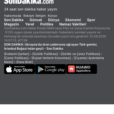
24 saat son dakika haber yayını
Hakkımızda
Reklam
İletişim
Künye
Son Dakika
Güncel
Dünya
Ekonomi
Spor
Magazin
Yerel
Politika
Namaz Vakitleri
SonDakika.com Haber Portalı 5846 sayılı Fikir ve Sanat Eserleri Kanunu'na
%100 uygun olarak yayınlanmaktadır. Haberlerin yeniden yayımı ve
herhangi bir ortamda basılması önceden yazılı izin gerektirir. 10.08.2026
14:07:10. #7.12#
SON DAKİKA:
Ukrayna'da dron saldırısına uğrayan Türk gemisi,
İstanbul Boğazı'ndan geçti - Son Dakika
[Kullanım Şartları]
-
[Gizlilik Politikası]
-
[Gizlilik ve Çerez Politikası]
-
[Çerez Politikası]
-
[Kişisel Verilerin Korunması]
-
[Ziyaretçi Aydınlatma
Metni]
-
[Hata Bildir]