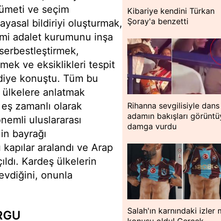
ümeti ve seçim
Kibariye kendini Türkan
Şoray'a benzetti
asal bildiriyi oluşturmak,
mi adalet kurumunu inşa
 serbestleştirmek,
k ve eksiklikleri tespit
 diye konuştu. Tüm bu
r ülkelere anlatmak
 eş zamanlı olarak
Rihanna sevgilisiyle dans 
adamın bakışları görüntü
önemli uluslararası
damga vurdu
nin bayrağı
ı kapılar aralandı ve Arap
açıldı. Kardeş ülkelerin
evdiğini, onunla
Salah'ın karnındaki izler
URGU
konusu oldu! Gerçek