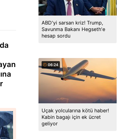
ABD'yi sarsan kriz! Trump,
Savunma Bakanı Hegseth'e
hesap sordu
nda
layan
06:24
kına
r
Uçak yolcularına kötü haber!
Kabin bagajı için ek ücret
geliyor