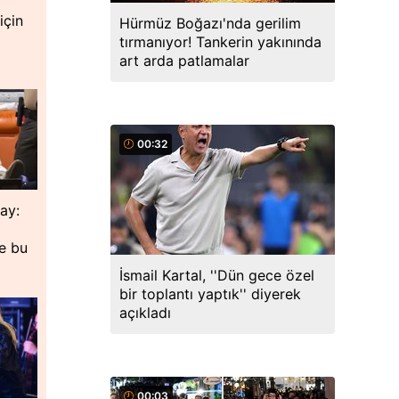
için
Hürmüz Boğazı'nda gerilim
tırmanıyor! Tankerin yakınında
art arda patlamalar
00:32
lay:
de bu
İsmail Kartal, ''Dün gece özel
bir toplantı yaptık'' diyerek
açıkladı
00:03