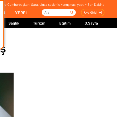
uriye Cumhurbaşkanı Şara, ulusa sesleniş konuşması yaptı - Son Dakika
İN
YEREL
Üye Girişi
Sağlık
Turizm
Eğitim
3.Sayfa
iş