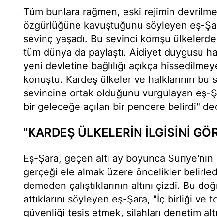
Tüm bunlara rağmen, eski rejimin devrilmes
özgürlüğüne kavuştuğunu söyleyen eş-Şara
sevinç yaşadı. Bu sevinci komşu ülkelerdek
tüm dünya da paylaştı. Aidiyet duygusu ha
yeni devletine bağlılığı açıkça hissedilmey
konuştu. Kardeş ülkeler ve halklarının bu s
sevincine ortak olduğunu vurgulayan eş-Ş
bir geleceğe açılan bir pencere belirdi" ded
"KARDEŞ ÜLKELERİN İLGİSİNİ GÖ
Eş-Şara, geçen altı ay boyunca Suriye'nin
gerçeği ele almak üzere öncelikler belirle
demeden çalıştıklarının altını çizdi. Bu do
attıklarını söyleyen eş-Şara, "İç birliği ve
güvenliği tesis etmek, silahları denetim alt