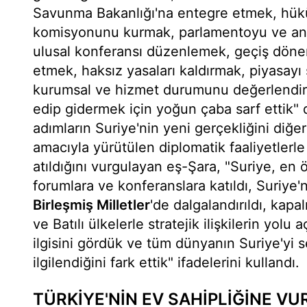
Savunma Bakanlığı'na entegre etmek, hük
komisyonunu kurmak, parlamentoyu ve anay
ulusal konferansı düzenlemek, geçiş döne
etmek, haksız yasaları kaldırmak, piyasayı
kurumsal ve hizmet durumunu değerlendirme
edip gidermek için yoğun çaba sarf ettik"
adımların Suriye'nin yeni gerçekliğini diğe
amacıyla yürütülen diplomatik faaliyetlerle
atıldığını vurgulayan eş-Şara, "Suriye, en 
forumlara ve konferanslara katıldı, Suriye'
Birleşmiş Milletler
'de dalgalandırıldı, kapal
ve Batılı ülkelerle stratejik ilişkilerin yolu 
ilgisini gördük ve tüm dünyanın Suriye'yi s
ilgilendiğini fark ettik" ifadelerini kullandı.
TÜRKİYE'NİN EV SAHİPLİĞİNE V