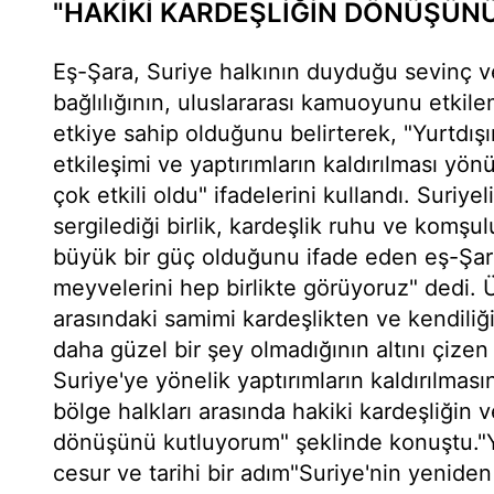
"HAKİKİ KARDEŞLİĞİN DÖNÜŞÜ
Eş-Şara, Suriye halkının duyduğu sevinç 
bağlılığının, uluslararası kamuoyunu etki
etkiye sahip olduğunu belirterek, "Yurtdışı
etkileşimi ve yaptırımların kaldırılması yön
çok etkili oldu" ifadelerini kullandı. Suriyel
sergilediği birlik, kardeşlik ruhu ve komşuluk
büyük bir güç olduğunu ifade eden eş-Şa
meyvelerini hep birlikte görüyoruz" dedi. Ü
arasındaki samimi kardeşlikten ve kendili
daha güzel bir şey olmadığının altını çiz
Suriye'ye yönelik yaptırımların kaldırılmas
bölge halkları arasında hakiki kardeşliğin 
dönüşünü kutluyorum" şeklinde konuştu."Yap
cesur ve tarihi bir adım"Suriye'nin yenide