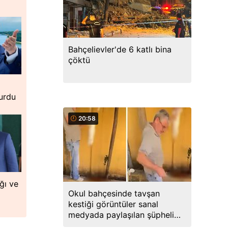
Bahçelievler'de 6 katlı bina
çöktü
urdu
20:58
ğı ve
Okul bahçesinde tavşan
kestiği görüntüler sanal
medyada paylaşılan şüpheli
gözaltına alındı