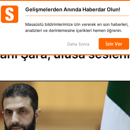
S
Gelişmelerden Anında Haberdar Olun!
GÜNCEL
DÜNYA
EKONOMİ
SPOR
MAGAZ
Masaüstü bildirimlerimize izin vererek en son haberleri,
anat
Kadın
Moda
Otomobil
Yaşam
analizleri ve derinlemesine içerikleri hemen öğrenin.
İzin Ver
Daha Sonra
nı Şara, ulusa seslen