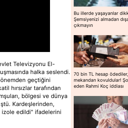
Bu illerde yaşayanlar dik
Şemsiyenizi almadan dışa
çıkmayın
evlet Televizyonu El-
nuşmasında halka seslendi.
70 bin TL hesap ödediler
 dönemden geçtiğini
mekandan kovuldular! Ş
eden Rahmi Koç iddiası
til hırsızlar tarafından
omşuları, bölgesi ve dünya
nüştü. Kardeşlerinden,
zole edildi" ifadelerini