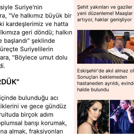
iyle Suriye'nin
Şehit yakınları ve gaziler 
yeni düzenleme! Maaşlar
, "Ve halkımız büyük bir
artıyor, haklar genişliyor
i kardeşlerimiz ve hatta
lkımıza geri döndü; halkın
e başlandı" şeklinde
üreçte Suriyelilerin
ara, "Böylece umut dolu
i.
Eskişehir'de akıl almaz o
Sonuçları beklemeden
RDÜK"
hastaneden ayrıldı, evin
halde bulundu
 içinde bulunduğu acı
diklerini ve gece gündüz
ğrultuda birçok adım
 toplumsal barışı korumak,
ına almak, fraksiyonları