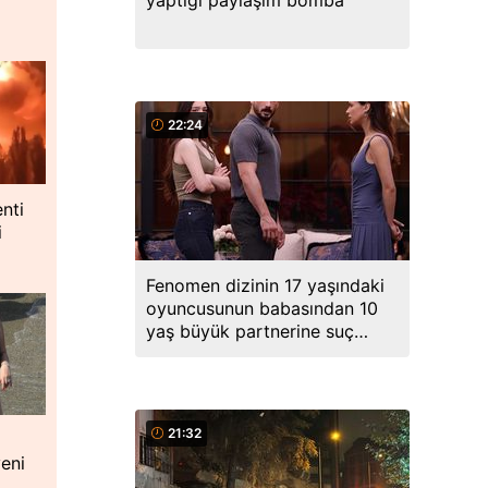
yaptığı paylaşım bomba
22:24
nti
i
Fenomen dizinin 17 yaşındaki
oyuncusunun babasından 10
yaş büyük partnerine suç
duyurusu
21:32
yeni