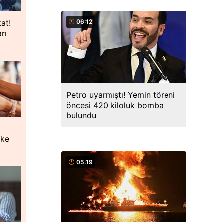
kat!
06:12
rı
Petro uyarmıştı! Yemin töreni
öncesi 420 kiloluk bomba
bulundu
,
oke
05:19