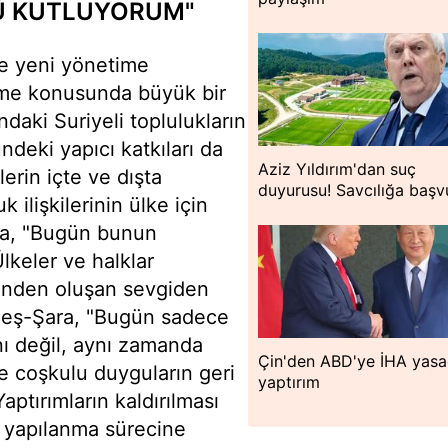
NÜ KUTLUYORUM"
ve yeni yönetime
leme konusunda büyük bir
ndaki Suriyeli toplulukların
ündeki yapıcı katkıları da
Aziz Yıldırım'dan suç
ilerin içte ve dışta
duyurusu! Savcılığa başv
 ilişkilerinin ülke için
ra, "Bugün bunun
lkeler ve halklar
ğinden oluşan sevgiden
en eş-Şara, "Bugün sadece
ını değil, aynı zamanda
Çin'den ABD'ye İHA yasa
ve coşkulu duyguların geri
yaptırım
tırımların kaldırılması
n yapılanma sürecine