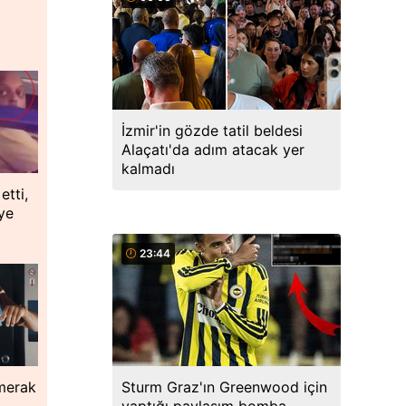
İzmir'in gözde tatil beldesi
Alaçatı'da adım atacak yer
kalmadı
etti,
ye
23:44
 merak
Sturm Graz'ın Greenwood için