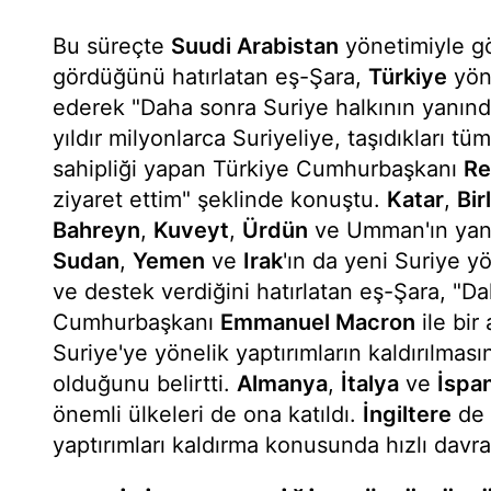
Bu süreçte
Suudi Arabistan
yönetimiyle g
gördüğünü hatırlatan eş-Şara,
Türkiye
yön
ederek "Daha sonra Suriye halkının yanınd
yıldır milyonlarca Suriyeliye, taşıdıkları 
sahipliği yapan Türkiye Cumhurbaşkanı
Re
ziyaret ettim" şeklinde konuştu.
Katar
,
Bir
Bahreyn
,
Kuveyt
,
Ürdün
ve Umman'ın yanı
Sudan
,
Yemen
ve
Irak
'ın da yeni Suriye y
ve destek verdiğini hatırlatan eş-Şara, "D
Cumhurbaşkanı
Emmanuel Macron
ile bir
Suriye'ye yönelik yaptırımların kaldırılmas
olduğunu belirtti.
Almanya
,
İtalya
ve
İspa
önemli ülkeleri de ona katıldı.
İngiltere
de 
yaptırımları kaldırma konusunda hızlı davr