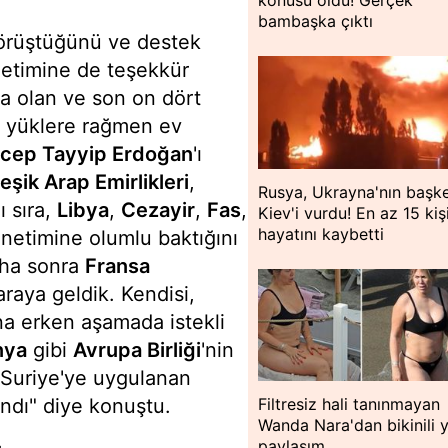
bambaşka çıktı
örüştüğünü ve destek
etimine de teşekkür
a olan ve son on dört
tüm yüklere rağmen ev
cep Tayyip Erdoğan
'ı
leşik Arap Emirlikleri
,
Rusya, Ukrayna'nın başke
 sıra,
Libya
,
Cezayir
,
Fas
,
Kiev'i vurdu! En az 15 kiş
hayatını kaybetti
önetimine olumlu baktığını
aha sonra
Fransa
 araya geldik. Kendisi,
ına erken aşamada istekli
nya
gibi
Avrupa Birliği
'nin
Suriye'ye uygulanan
andı" diye konuştu.
Filtresiz hali tanınmayan
Wanda Nara'dan bikinili 
paylaşım