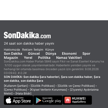
24 saat son dakika haber yayını
Hakkımızda
Reklam
İletişim
Künye
Son Dakika
Güncel
Dünya
Ekonomi
Spor
Magazin
Yerel
Politika
Namaz Vakitleri
SonDakika.com Haber Portalı 5846 sayılı Fikir ve Sanat Eserleri Kanunu'na
%100 uygun olarak yayınlanmaktadır. Haberlerin yeniden yayımı ve
herhangi bir ortamda basılması önceden yazılı izin gerektirir. 9.08.2026
03:09:42. #.0.2#
SON DAKİKA:
Son dakika Şara haberleri, Şara son dakika haber, Şara
son dakika, son dakika Şara
[Kullanım Şartları]
-
[Gizlilik Politikası]
-
[Gizlilik ve Çerez Politikası]
-
[Çerez Politikası]
-
[Kişisel Verilerin Korunması]
-
[Ziyaretçi Aydınlatma
Metni]
-
[Hata Bildir]